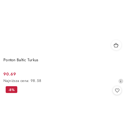
Ponton Baltic Turkus
90.69
Cena
Najniższa
Najniższa cena:
98.58
promocyjna:
cena
-8%
z
30
dni
przed
obniżką