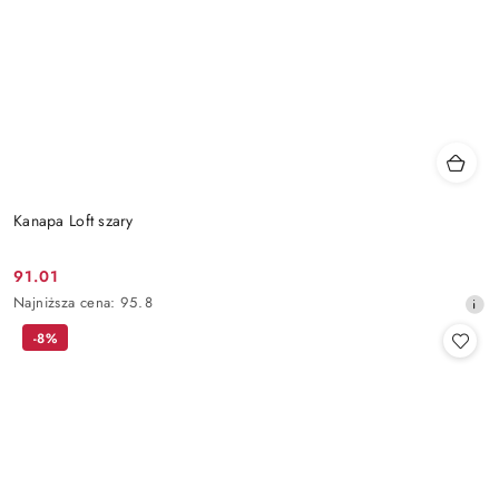
Kanapa Loft szary
91.01
Cena
Najniższa
Najniższa cena:
95.8
promocyjna:
cena
-8%
z
30
dni
przed
obniżką