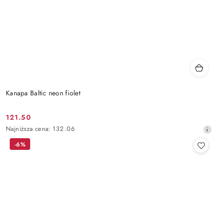
Kanapa Baltic neon fiolet
121.50
Cena
Najniższa
Najniższa cena:
132.06
promocyjna:
cena
-6%
z
30
dni
przed
obniżką