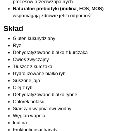
procesów przeciwzapalnych.
Naturalne prebiotyki (inulina, FOS, MOS)
–
wspomagają zdrowie jelit i odporność.
Skład
Gluten kukurydziany
Ryż
Dehydratyzowane białko z kurczaka
Owies zwyczajny
Tłuszcz z kurczaka
Hydrolizowane białko ryb
Suszone jaja
Olej z ryb
Dehydratyzowane białko rybne
Chlorek potasu
Siarczan wapnia dwuwodny
Węglan wapnia
Inulina
Fruktooligosacharydy