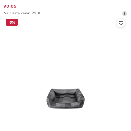
90.05
Cena
Najniższa
Najniższa cena:
95.8
promocyjna:
cena
-5%
z
30
dni
przed
obniżką