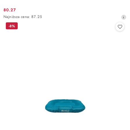
80.27
Cena
Najniższa
Najniższa cena:
87.25
promocyjna:
cena
-8%
z
30
dni
przed
obniżką