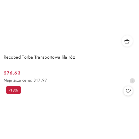
Recobed Torba Transportowa lila róż
276.63
Cena
Najniższa
Najniższa cena:
317.97
promocyjna:
cena
-13%
z
30
dni
przed
obniżką