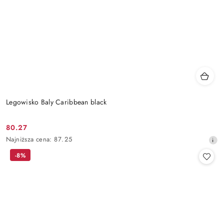
Legowisko Baly Caribbean black
80.27
Cena
Najniższa
Najniższa cena:
87.25
promocyjna:
cena
-8%
z
30
dni
przed
obniżką