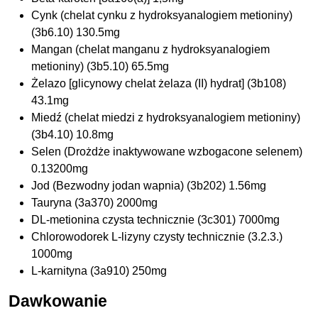
Cynk (chelat cynku z hydroksyanalogiem metioniny)
(3b6.10) 130.5mg
Mangan (chelat manganu z hydroksyanalogiem
metioniny) (3b5.10) 65.5mg
Żelazo [glicynowy chelat żelaza (II) hydrat] (3b108)
43.1mg
Miedź (chelat miedzi z hydroksyanalogiem metioniny)
(3b4.10) 10.8mg
Selen (Drożdże inaktywowane wzbogacone selenem)
0.13200mg
Jod (Bezwodny jodan wapnia) (3b202) 1.56mg
Tauryna (3a370) 2000mg
DL-metionina czysta technicznie (3c301) 7000mg
Chlorowodorek L-lizyny czysty technicznie (3.2.3.)
1000mg
L-karnityna (3a910) 250mg
Dawkowanie