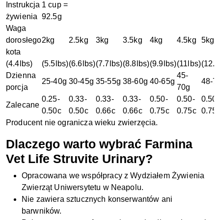
Instrukcja
1 cup =
żywienia
92.5g
Waga
dorosłego
2kg
2.5kg
3kg
3.5kg
4kg
4.5kg
5kg
kota
(4.4lbs)
(5.5lbs)
(6.6lbs)
(7.7lbs)
(8.8lbs)
(9.9lbs)
(11lbs)
(12.1
Dzienna
45-
25-40g
30-45g
35-55g
38-60g
40-65g
48-7
porcja
70g
0.25-
0.33-
0.33-
0.33-
0.50-
0.50-
0.50-
Zalecane
0.50c
0.50c
0.66c
0.66c
0.75c
0.75c
0.75
Producent nie ogranicza wieku zwierzęcia.
Dlaczego warto wybrać Farmina
Vet Life Struvite Urinary?
Opracowana we współpracy z Wydziałem Żywienia
Zwierząt Uniwersytetu w Neapolu.
Nie zawiera sztucznych konserwantów ani
barwników.