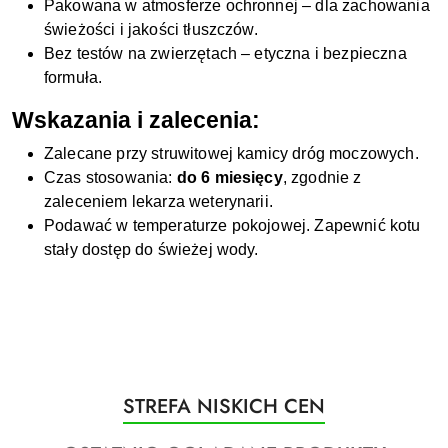
Pakowana w atmosferze ochronnej – dla zachowania
świeżości i jakości tłuszczów.
Bez testów na zwierzętach – etyczna i bezpieczna
formuła.
Wskazania i zalecenia:
Zalecane przy struwitowej kamicy dróg moczowych.
Czas stosowania:
do 6 miesięcy
, zgodnie z
zaleceniem lekarza weterynarii.
Podawać w temperaturze pokojowej. Zapewnić kotu
stały dostęp do świeżej wody.
Produkty
STREFA NISKICH CEN
Pomiń karuzelę produktów
o