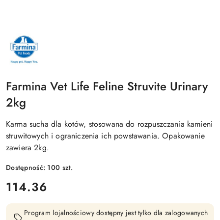
NAZWA
PRODUCENTA:
FARMINA
Farmina Vet Life Feline Struvite Urinary
2kg
Karma sucha dla kotów, stosowana do rozpuszczania kamieni
struwitowych i ograniczenia ich powstawania. Opakowanie
zawiera 2kg.
Dostępność:
100
szt.
cena:
114.36
Program lojalnościowy dostępny jest tylko dla zalogowanych