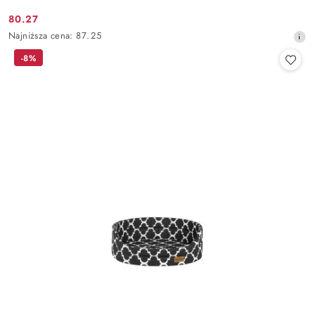
80.27
Cena
Najniższa
Najniższa cena:
87.25
promocyjna:
cena
-8%
z
30
dni
przed
obniżką