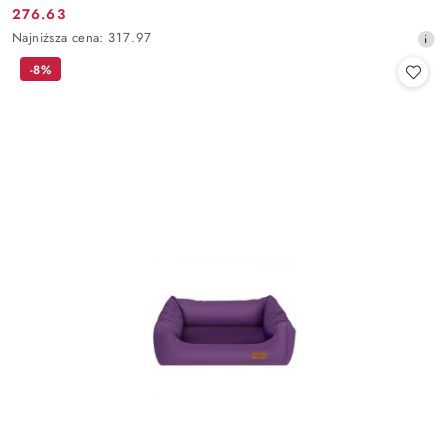
276.63
Cena
Najniższa
Najniższa cena:
317.97
promocyjna:
cena
-8%
z
30
dni
przed
obniżką