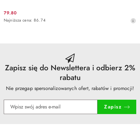
79.80
Cena
Najniższa
Najniższa cena:
86.74
promocyjna:
cena
z
30
dni
przed
obniżką
Zapisz się do Newslettera i odbierz 2%
rabatu
Nie przegap spersonalizowanych ofert, rabatów i promocji!
Zapisz