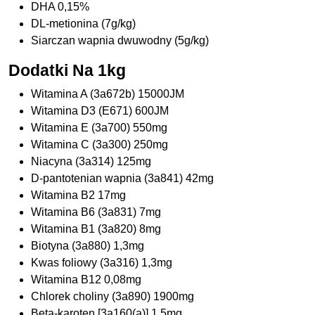
DHA 0,15%
DL-metionina (7g/kg)
Siarczan wapnia dwuwodny (5g/kg)
Dodatki Na 1kg
Witamina A (3a672b) 15000JM
Witamina D3 (E671) 600JM
Witamina E (3a700) 550mg
Witamina C (3a300) 250mg
Niacyna (3a314) 125mg
D-pantotenian wapnia (3a841) 42mg
Witamina B2 17mg
Witamina B6 (3a831) 7mg
Witamina B1 (3a820) 8mg
Biotyna (3a880) 1,3mg
Kwas foliowy (3a316) 1,3mg
Witamina B12 0,08mg
Chlorek choliny (3a890) 1900mg
Beta-karoten [3a160(a)] 1,5mg