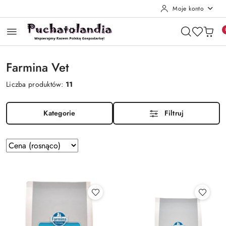
Moje konto
Przejdź do treści głównej
Przejdź do wyszukiwarki
Przejdź do moje konto
Przejdź do menu głównego
Przejdź do stopki
Farmina Vet
Liczba produktów:
11
Kategorie
Filtruj
Zastosowano
Sortuj
według
sortowanie:
Cena
(rosnąco).