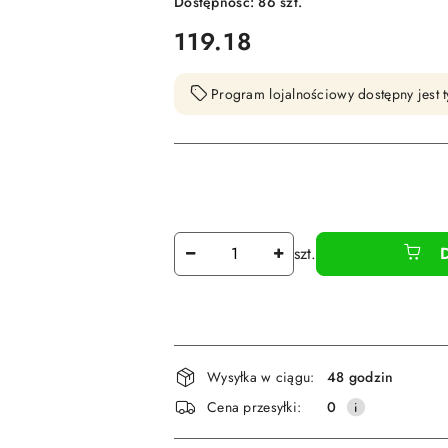
Dostępność:
86
szt.
cena:
119.18
Program lojalnościowy dostępny jest t
Ilość
szt.
Dostępność
Wysyłka w ciągu:
48 godzin
i
Cena przesyłki:
0
dostawa