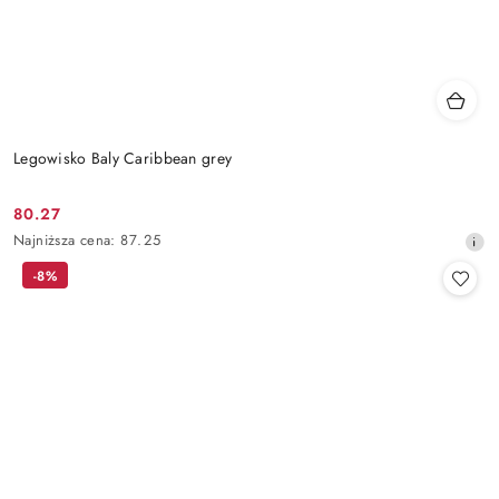
Legowisko Baly Caribbean grey
80.27
Cena
Najniższa
Najniższa cena:
87.25
promocyjna:
cena
-8%
z
30
dni
przed
obniżką