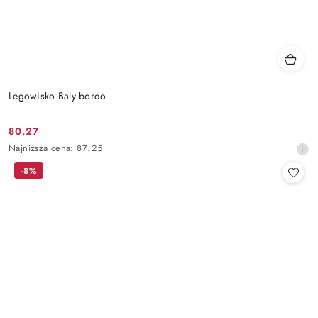
Legowisko Baly bordo
80.27
Cena
Najniższa
Najniższa cena:
87.25
promocyjna:
cena
-8%
z
30
dni
przed
obniżką