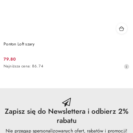
Ponton Loft szary
79.80
Cena
Najniższa
Najniższa cena:
86.74
promocyjna:
cena
z
30
dni
przed
obniżką
Zapisz się do Newslettera i odbierz 2%
rabatu
Nie przegap spersonalizowanych ofert, rabatów i promocji!