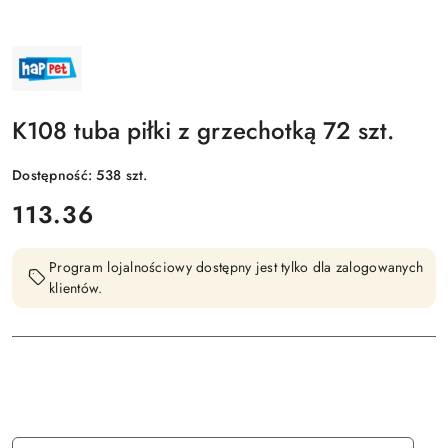
NAZWA
PRODUCENTA:
HAPPET
K108 tuba piłki z grzechotką 72 szt.
Dostępność:
538
szt.
cena:
113.36
Program lojalnościowy dostępny jest tylko dla zalogowanych
klientów.