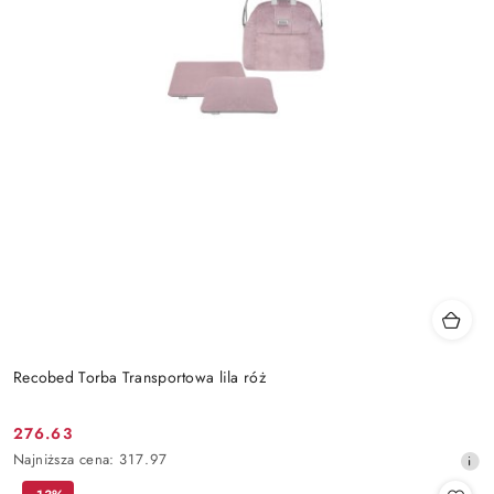
Recobed Torba Transportowa lila róż
276.63
Cena
Najniższa
Najniższa cena:
317.97
promocyjna:
cena