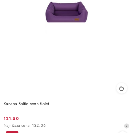
Kanapa Baltic neon fiolet
121.50
Cena
Najniższa
Najniższa cena:
132.06
promocyjna:
cena