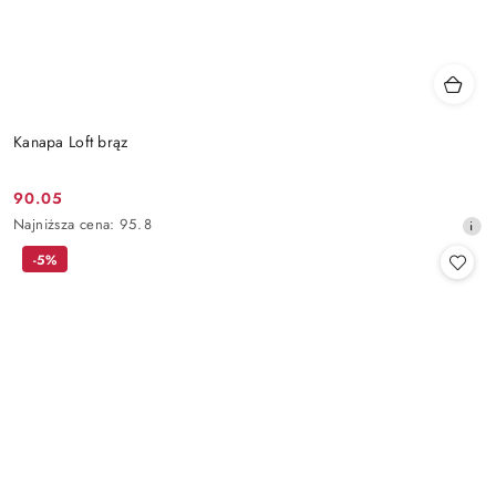
Kanapa Loft brąz
90.05
Cena
Najniższa
Najniższa cena:
95.8
promocyjna:
cena
-5%
z
30
dni
przed
obniżką