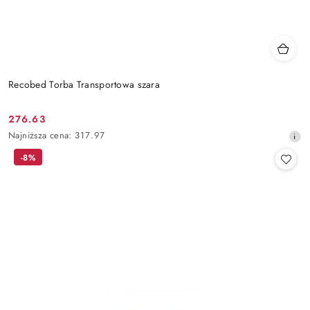
Recobed Torba Transportowa szara
276.63
Cena
Najniższa
Najniższa cena:
317.97
promocyjna:
cena
-8%
z
30
dni
przed
obniżką