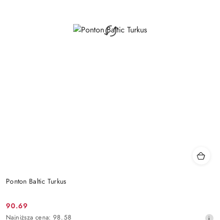
Ponton Baltic Turkus
90.69
Cena
Najniższa
Najniższa cena:
98.58