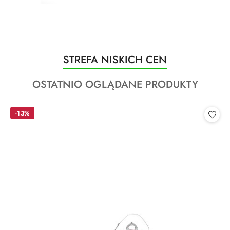
Produkty
STREFA NISKICH CEN
Pomiń karuzelę produktów
o
Produkty
OSTATNIO OGLĄDANE PRODUKTY
statusie:
o
statusie:
-13%