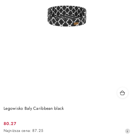
Legowisko Baly Caribbean black
80.27
Cena
Najniższa
Najniższa cena:
87.25
promocyjna: