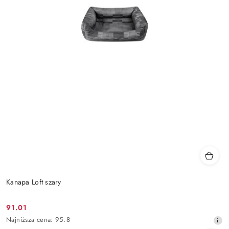
Kanapa Loft szary
91.01
Cena
Najniższa
Najniższa cena:
95.8
promocyjna:
cena