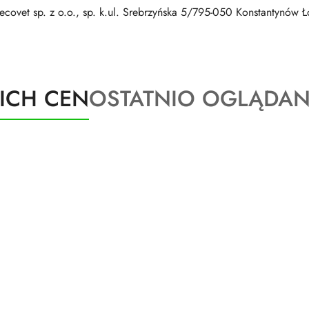
covet sp. z o.o., sp. k.ul. Srebrzyńska 5/795-050 Konstantynów 
Produkty
KICH CEN
OSTATNIO OGLĄDAN
o
statusie: