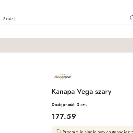
NAZWA
PRODUCENTA:
RECOBED
Kanapa Vega szary
Dostępność:
3
szt.
cena:
177.59
Program lojalnościowy dostępny jest t