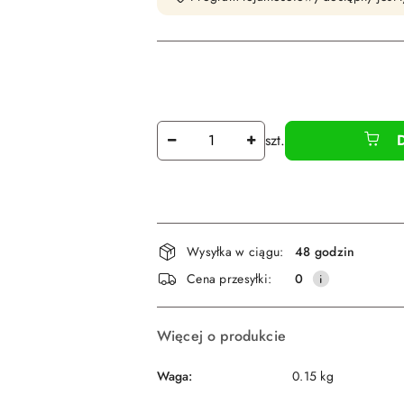
Ilość
szt.
Dostępność
Wysyłka w ciągu:
48 godzin
i
Cena przesyłki:
0
dostawa
Więcej o produkcie
Waga:
0.15 kg