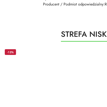
Producent / Podmiot odpowiedzialny:Re
Produkty
STREFA NIS
Pomiń karuzelę produktów
o
statusie:
-13%