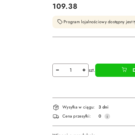
cena:
109.38
Program lojalnościowy dostępny jest t
Ilość
szt.
Dostępność
Wysyłka w ciągu:
3 dni
i
Cena przesyłki:
0
dostawa