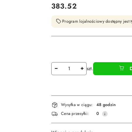
cena:
383.52
Program lojalnościowy dostępny jest t
Ilość
szt.
Dostępność
Wysyłka w ciągu:
48 godzin
i
Cena przesyłki:
0
dostawa