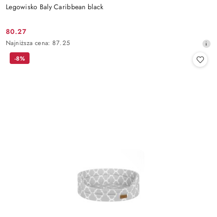
Legowisko Baly Caribbean black
80.27
Cena
Najniższa
Najniższa cena:
87.25
promocyjna:
cena
-8%
z
30
dni
przed
obniżką