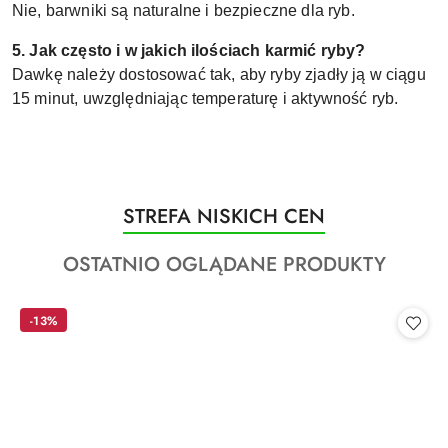
Nie, barwniki są naturalne i bezpieczne dla ryb.
5. Jak często i w jakich ilościach karmić ryby?
Dawkę należy dostosować tak, aby ryby zjadły ją w ciągu
15 minut, uwzględniając temperaturę i aktywność ryb.
Produkty
STREFA NISKICH CEN
Pomiń karuzelę produktów
o
Produkty
OSTATNIO OGLĄDANE PRODUKTY
statusie:
o
statusie:
-13%