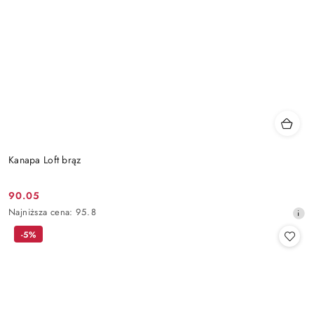
Kanapa Loft brąz
90.05
Cena
Najniższa
Najniższa cena:
95.8
promocyjna:
cena
-5%
z
30
dni
przed
obniżką