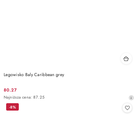
Legowisko Baly Caribbean grey
80.27
Cena
Najniższa
Najniższa cena:
87.25
promocyjna:
cena
-8%
z
30
dni
przed
obniżką