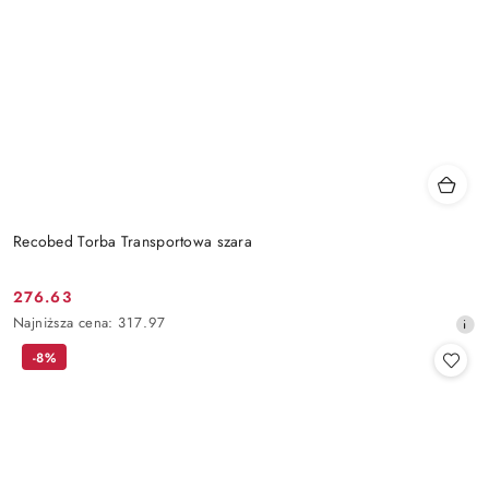
Recobed Torba Transportowa szara
276.63
Cena
Najniższa
Najniższa cena:
317.97
promocyjna:
cena
-8%
z
30
dni
przed
obniżką