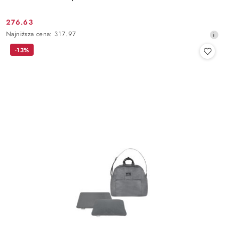
276.63
Cena
Najniższa
Najniższa cena:
317.97
promocyjna:
cena
-13%
z
30
dni
przed
obniżką