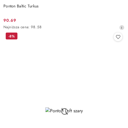
Ponton Baltic Turkus
90.69
Cena
Najniższa
Najniższa cena:
98.58
promocyjna:
cena
-8%
z
30
dni
przed
obniżką