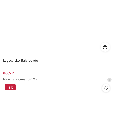
Legowisko Baly bordo
80.27
Cena
Najniższa
Najniższa cena:
87.25
promocyjna:
cena
-8%
z
30
dni
przed
obniżką