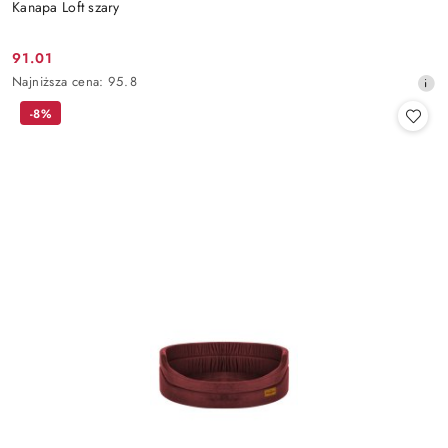
Kanapa Loft szary
91.01
Cena
Najniższa
Najniższa cena:
95.8
promocyjna:
cena
-8%
z
30
dni
przed
obniżką