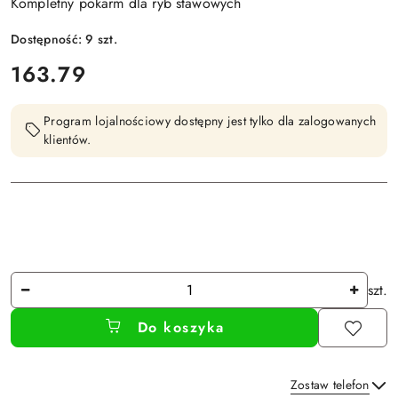
Kompletny pokarm dla ryb stawowych
Dostępność:
9
szt.
cena:
163.79
Program lojalnościowy dostępny jest tylko dla zalogowanych
klientów.
Ilość
szt.
Do koszyka
Zostaw telefon