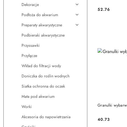
Dekoracje
52.76
Cena:
Podłoża do akwarium
Preparaty akwarystyczne
Podbieraki akwarystyczne
Przyssawki
Przyłącze
Wkład do filtracji wody
Doniczka do roślin wodnych
Siatka ochronna do oczek
Mata pod akwarium
DO
Granulki wybarw
Worki
Akcesoria do napowietrzania
40.73
Cena: