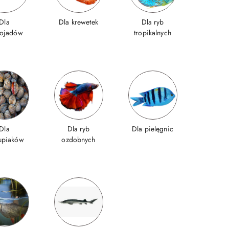
Dla
Dla krewetek
Dla ryb
nojadów
tropikalnych
Dla
Dla ryb
Dla pielęgnic
upiaków
ozdobnych