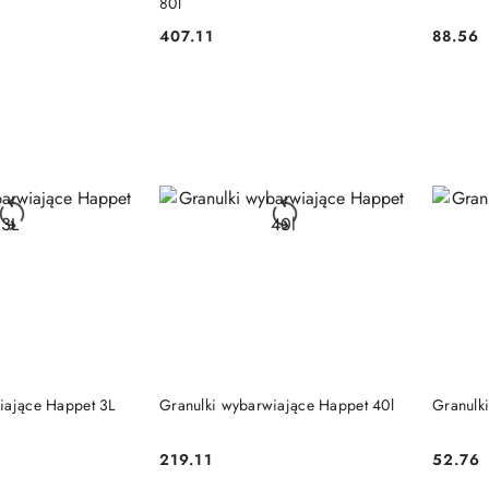
80l
407.11
88.56
Cena:
Cena:
 KOSZYKA
DO KOSZYKA
iające Happet 3L
Granulki wybarwiające Happet 40l
Granulk
219.11
52.76
Cena:
Cena: