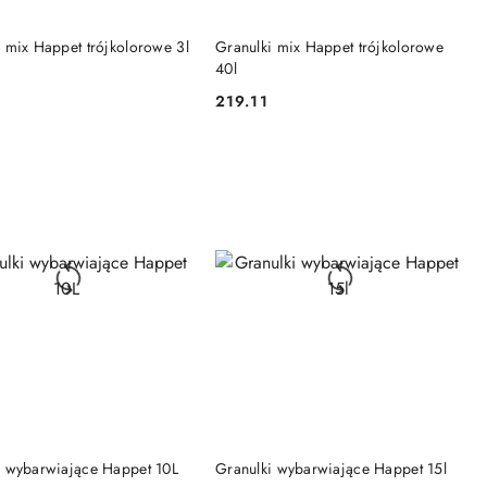
DO KOSZYKA
DO KOSZYKA
 mix Happet trójkolorowe 3l
Granulki mix Happet trójkolorowe
40l
219.11
Cena:
DO KOSZYKA
DO KOSZYKA
i wybarwiające Happet 10L
Granulki wybarwiające Happet 15l