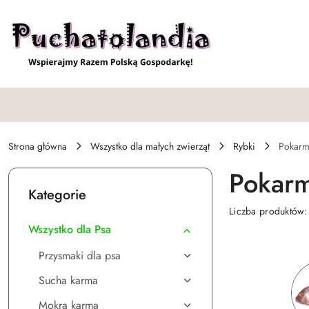
Przejdź do treści głównej
Przejdź do wyszukiwarki
Przejdź do moje konto
Przejdź do menu głównego
Przejdź do stopki
Strona główna
Wszystko dla małych zwierząt
Rybki
Pokarm
Pokarm
Kategorie
Liczba produktów
Wszystko dla Psa
Przysmaki dla psa
Sucha karma
Mokra karma