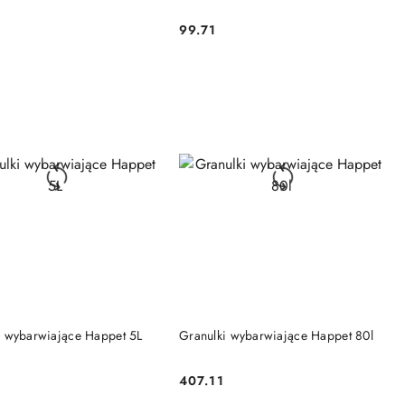
99.71
Cena:
DO KOSZYKA
DO KOSZYKA
i wybarwiające Happet 5L
Granulki wybarwiające Happet 80l
407.11
Cena: