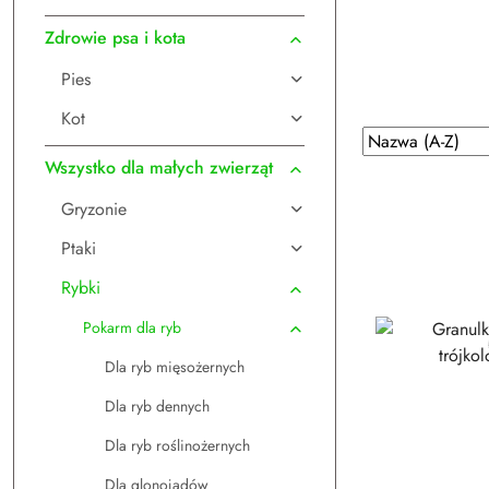
Zdrowie psa i kota
Pies
Kot
Zastosowano
Sortuj
według
sortowanie:
Wszystko dla małych zwierząt
Nazwa
Gryzonie
(A-
Z).
Ptaki
Rybki
Pokarm dla ryb
Dla ryb mięsożernych
Dla ryb dennych
Dla ryb roślinożernych
Dla glonojadów