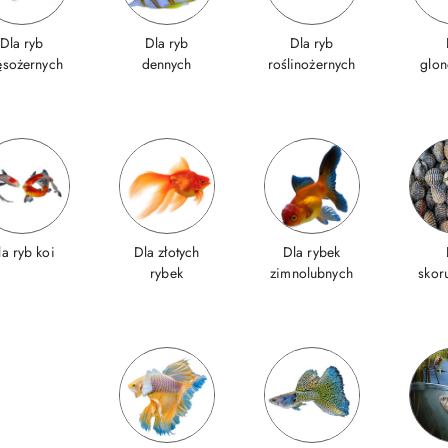
Dla ryb
Dla ryb
Dla ryb
ęsożernych
dennych
roślinożernych
glo
la ryb koi
Dla złotych
Dla rybek
rybek
zimnolubnych
skor