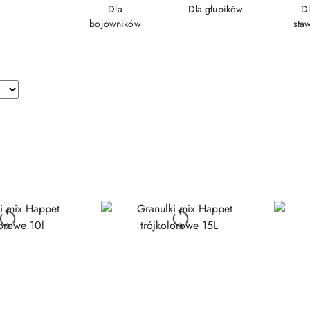
Dla
Dla głupików
Dl
bojowników
sta