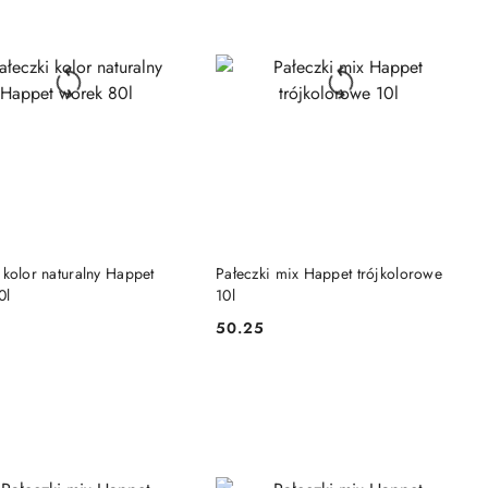
DO KOSZYKA
DO KOSZYKA
 kolor naturalny Happet
Pałeczki mix Happet trójkolorowe
0l
10l
50.25
Cena: