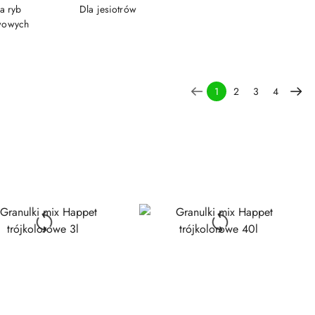
a ryb
Dla jesiotrów
wowych
1
2
3
4