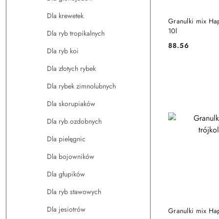
Dla krewetek
DO
Granulki mix Ha
10l
Dla ryb tropikalnych
88.56
Cena:
Dla ryb koi
Dla złotych rybek
Dla rybek zimnolubnych
Dla skorupiaków
Dla ryb ozdobnych
Dla pielęgnic
Dla bojowników
Dla głupików
Dla ryb stawowych
DO
Dla jesiotrów
Granulki mix Hap