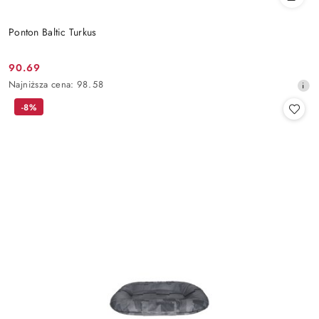
Ponton Baltic Turkus
90.69
Cena
Najniższa
Najniższa cena:
98.58
promocyjna:
cena
-8%
z
30
dni
przed
obniżką