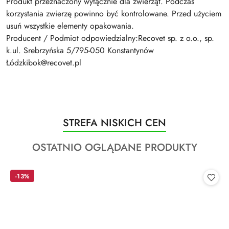
Produkt przeznaczony wyłącznie dla zwierząt. Podczas
korzystania zwierzę powinno być kontrolowane. Przed użyciem
usuń wszystkie elementy opakowania.
Producent / Podmiot odpowiedzialny:Recovet sp. z o.o., sp.
k.ul. Srebrzyńska 5/795-050 Konstantynów
Łódzkibok@recovet.pl
Produkty
STREFA NISKICH CEN
Pomiń karuzelę produktów
o
Produkty
OSTATNIO OGLĄDANE PRODUKTY
statusie:
o
statusie:
-13%