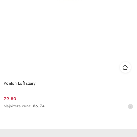
Ponton Loft szary
79.80
Cena
Najniższa
Najniższa cena:
86.74
promocyjna:
cena
z
30
dni
przed