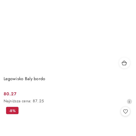
Legowisko Baly bordo
80.27
Cena
Najniższa
Najniższa cena:
87.25
promocyjna:
cena
-8%
z
30
dni
przed
obniżką