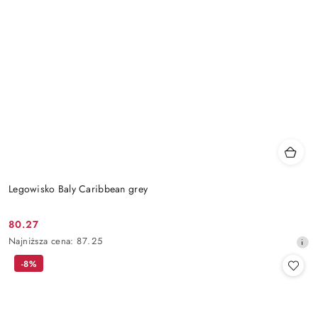
Legowisko Baly Caribbean grey
80.27
Cena
Najniższa
Najniższa cena:
87.25
promocyjna:
cena
-8%
z
30
dni
przed
obniżką