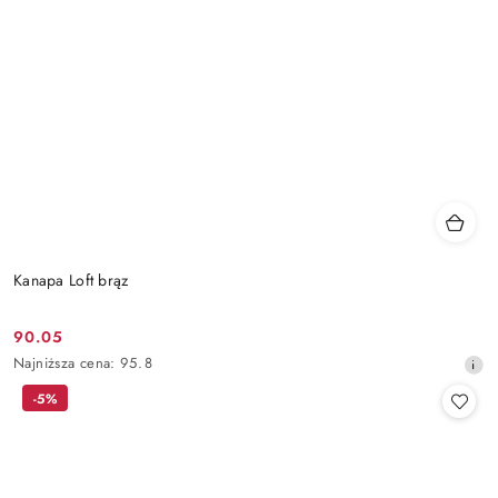
Kanapa Loft brąz
90.05
Cena
Najniższa
Najniższa cena:
95.8
promocyjna:
cena
-5%
z
30
dni
przed
obniżką