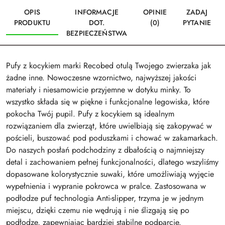
OPIS
INFORMACJE
OPINIE
ZADAJ
PRODUKTU
DOT.
(0)
PYTANIE
BEZPIECZEŃSTWA
Pufy z kocykiem marki Recobed otulą Twojego zwierzaka jak
żadne inne. Nowoczesne wzornictwo, najwyższej jakości
materiały i niesamowicie przyjemne w dotyku minky. To
wszystko składa się w piękne i funkcjonalne legowiska, które
pokocha Twój pupil. Pufy z kocykiem są idealnym
rozwiązaniem dla zwierząt, które uwielbiają się zakopywać w
pościeli, buszować pod poduszkami i chować w zakamarkach.
Do naszych posłań podchodziny z dbałością o najmniejszy
detal i zachowaniem pełnej funkcjonalności, dlatego wszyliśmy
dopasowane kolorystycznie suwaki, które umożliwiają wyjęcie
wypełnienia i wypranie pokrowca w pralce. Zastosowana w
podłodze puf technologia Anti-slipper, trzyma je w jednym
miejscu, dzięki czemu nie wędrują i nie ślizgają się po
podłodze, zapewniając bardziej stabilne podparcie.