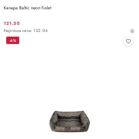
Kanapa Baltic neon fiolet
121.50
Cena
Najniższa
Najniższa cena:
132.06
promocyjna:
cena
-6%
z
30
dni
przed
obniżką