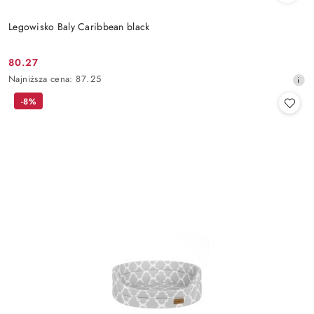
Legowisko Baly Caribbean black
80.27
Cena
Najniższa
Najniższa cena:
87.25
promocyjna:
cena
-8%
z
30
dni
przed
obniżką