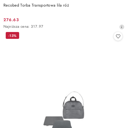
Recobed Torba Transportowa lila róż
276.63
Cena
Najniższa
Najniższa cena:
317.97
promocyjna:
cena
-13%
z
30
dni
przed
obniżką