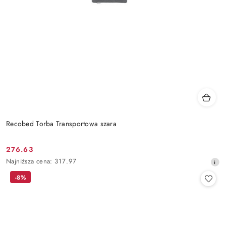
Recobed Torba Transportowa szara
276.63
Cena
Najniższa
Najniższa cena:
317.97
promocyjna:
cena
-8%
z
30
dni
przed
obniżką