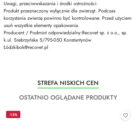
Uwagi, przeciwwskazania i środki ostrożności:
Produkt przeznaczony wyłącznie dla zwierząt. Podczas
korzystania zwierzę powinno być kontrolowane. Przed użyciem
usuń wszystkie elementy opakowania.
Producent / Podmiot odpowiedzialny:Recovet sp. z o.o., sp.
k.ul. Srebrzyńska 5/795-050 Konstantynów
Łódzkibok@recovet.pl
Produkty
STREFA NISKICH CEN
Pomiń karuzelę produktów
o
Produkty
OSTATNIO OGLĄDANE PRODUKTY
statusie:
o
statusie:
-13%