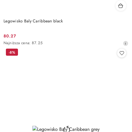
Legowisko Baly Caribbean black
80.27
Cena
Najniższa
Najniższa cena:
87.25
promocyjna:
cena
-8%
z
30
dni
przed
obniżką