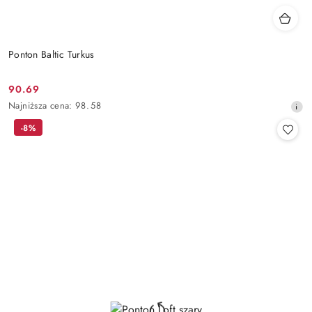
Ponton Baltic Turkus
90.69
Cena
Najniższa
Najniższa cena:
98.58
promocyjna:
cena
-8%
z
30
dni
przed
obniżką