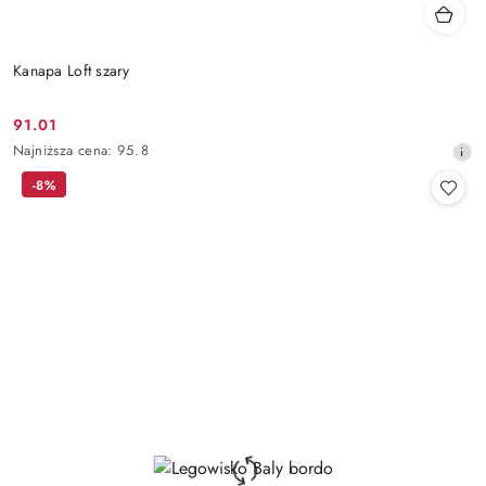
Kanapa Loft szary
91.01
Cena
Najniższa
Najniższa cena:
95.8
promocyjna:
cena
-8%
z
30
dni
przed
obniżką