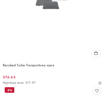
Recobed Torba Transportowa szara
276.63
Cena
Najniższa
Najniższa cena:
317.97
promocyjna:
cena
-8%
z
30
dni
przed