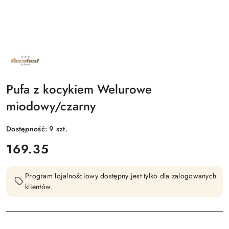
NAZWA
PRODUCENTA:
RECOBED
Pufa z kocykiem Welurowe
miodowy/czarny
Dostępność:
9
szt.
cena:
169.35
Program lojalnościowy dostępny jest tylko dla zalogowanych
klientów.