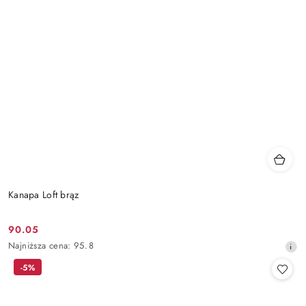
Kanapa Loft brąz
90.05
Cena
Najniższa
Najniższa cena:
95.8
promocyjna:
cena
-5%
z
30
dni