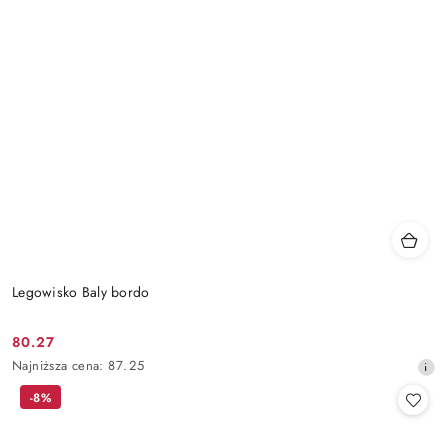
Legowisko Baly bordo
80.27
Cena
Najniższa
Najniższa cena:
87.25
promocyjna:
cena
-8%
z
30
dni