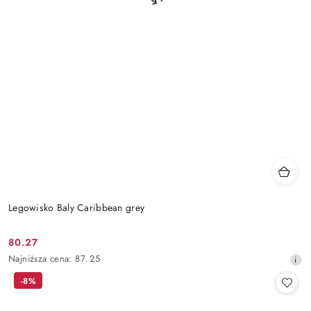
Legowisko Baly Caribbean grey
80.27
Cena
Najniższa
Najniższa cena:
87.25
promocyjna:
cena
-8%
z
30
dni