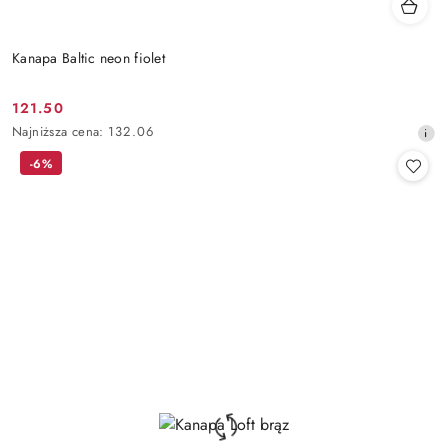
Kanapa Baltic neon fiolet
121.50
Cena
Najniższa
Najniższa cena:
132.06
promocyjna:
cena
-6%
z
30
dni
przed
obniżką