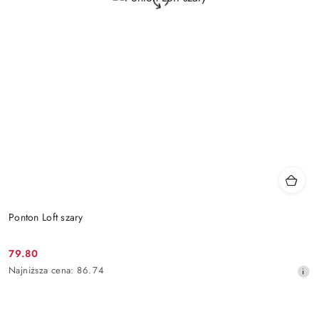
Ponton Loft szary
79.80
Cena
Najniższa
Najniższa cena:
86.74
promocyjna:
cena
z
30