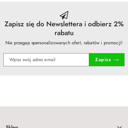
dni
przed
obniżką
Zapisz się do Newslettera i odbierz 2%
rabatu
Nie przegap spersonalizowanych ofert, rabatów i promocji!
Zapisz
Sklep