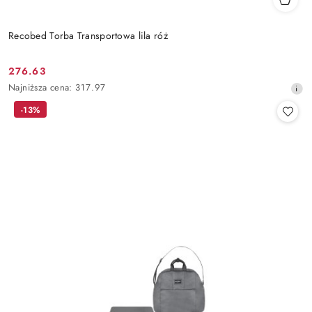
Recobed Torba Transportowa lila róż
276.63
Cena
Najniższa
Najniższa cena:
317.97
promocyjna:
cena
-13%
z
30
dni
przed
obniżką