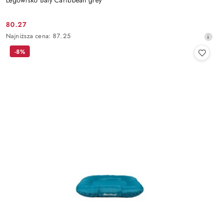
80.27
Cena
Najniższa
Najniższa cena:
87.25
promocyjna:
cena
-8%
z
30
dni
przed
obniżką