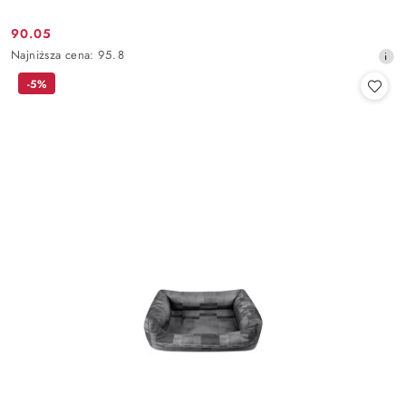
90.05
Cena
Najniższa
Najniższa cena:
95.8
promocyjna:
cena
-5%
z
30
dni
przed
obniżką