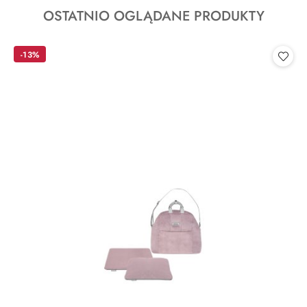
o
Produkty
OSTATNIO OGLĄDANE PRODUKTY
statusie:
o
statusie:
-13%