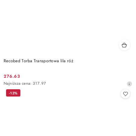
Recobed Torba Transportowa lila róż
276.63
Cena
Najniższa
Najniższa cena:
317.97
promocyjna:
cena
-13%
z
30
dni
przed
obniżką