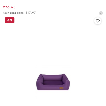
276.63
Cena
Najniższa
Najniższa cena:
317.97
promocyjna:
cena
-8%
z
30
dni
przed
obniżką