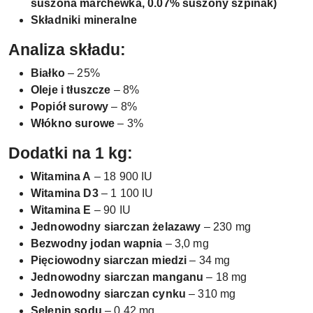
suszona marchewka, 0.07% suszony szpinak)
Składniki mineralne
Analiza składu:
Białko
– 25%
Oleje i tłuszcze
– 8%
Popiół surowy
– 8%
Włókno surowe
– 3%
Dodatki na 1 kg:
Witamina A
– 18 900 IU
Witamina D3
– 1 100 IU
Witamina E
– 90 IU
Jednowodny siarczan żelazawy
– 230 mg
Bezwodny jodan wapnia
– 3,0 mg
Pięciowodny siarczan miedzi
– 34 mg
Jednowodny siarczan manganu
– 18 mg
Jednowodny siarczan cynku
– 310 mg
Selenin sodu
– 0,42 mg