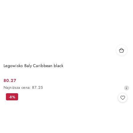
Legowisko Baly Caribbean black
80.27
Cena
Najniższa
Najniższa cena:
87.25
promocyjna:
cena
-8%
z
30
dni
przed
obniżką