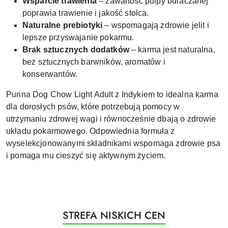
Wsparcie trawienia
– zawartość pulpy buraczanej
poprawia trawienie i jakość stolca.
Naturalne prebiotyki
– wspomagają zdrowie jelit i
lepsze przyswajanie pokarmu.
Brak sztucznych dodatków
– karma jest naturalna,
bez sztucznych barwników, aromatów i
konserwantów.
Purina Dog Chow Light Adult z Indykiem to idealna karma
dla dorosłych psów, które potrzebują pomocy w
utrzymaniu zdrowej wagi i równocześnie dbają o zdrowie
układu pokarmowego. Odpowiednia formuła z
wyselekcjonowanymi składnikami wspomaga zdrowie psa
i pomaga mu cieszyć się aktywnym życiem.
Produkty
STREFA NISKICH CEN
Pomiń karuzelę produktów