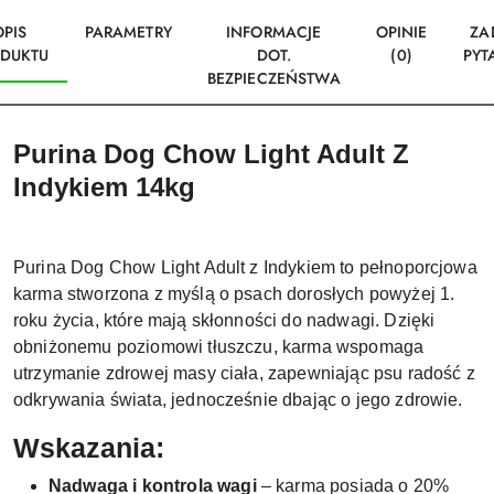
OPIS
PARAMETRY
INFORMACJE
OPINIE
ZA
DUKTU
DOT.
(0)
PYT
BEZPIECZEŃSTWA
Purina Dog Chow Light Adult Z
Indykiem 14kg
Purina Dog Chow Light Adult z Indykiem to pełnoporcjowa
karma stworzona z myślą o psach dorosłych powyżej 1.
roku życia, które mają skłonności do nadwagi. Dzięki
obniżonemu poziomowi tłuszczu, karma wspomaga
utrzymanie zdrowej masy ciała, zapewniając psu radość z
odkrywania świata, jednocześnie dbając o jego zdrowie.
Wskazania:
Nadwaga i kontrola wagi
– karma posiada o 20%