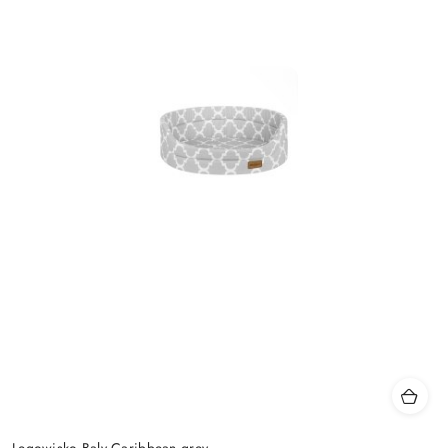
Legowisko Baly Caribbean grey