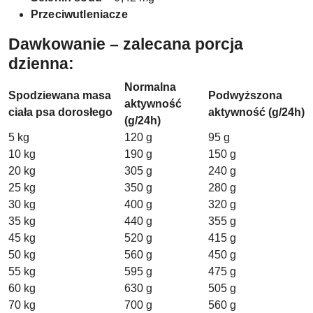
Przeciwutleniacze
Dawkowanie – zalecana porcja
dzienna:
Normalna
Spodziewana masa
Podwyższona
aktywność
ciała psa dorosłego
aktywność (g/24h)
(g/24h)
5 kg
120 g
95 g
10 kg
190 g
150 g
20 kg
305 g
240 g
25 kg
350 g
280 g
30 kg
400 g
320 g
35 kg
440 g
355 g
45 kg
520 g
415 g
50 kg
560 g
450 g
55 kg
595 g
475 g
60 kg
630 g
505 g
70 kg
700 g
560 g