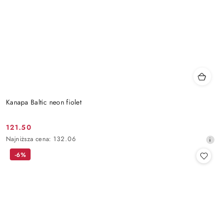
Kanapa Baltic neon fiolet
121.50
Cena
Najniższa
Najniższa cena:
132.06
promocyjna:
cena
-6%
z
30
dni
przed
obniżką