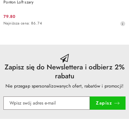
Ponton Loft szary
79.80
Cena
Najniższa
Najniższa cena:
86.74
promocyjna:
cena
z
30
dni
przed
obniżką
Zapisz się do Newslettera i odbierz 2%
rabatu
Nie przegap spersonalizowanych ofert, rabatów i promocji!
Zapisz