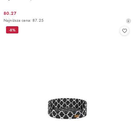
80.27
Cena
Najniższa
Najniższa cena:
87.25
promocyjna:
cena
-8%
z
30
dni
przed
obniżką