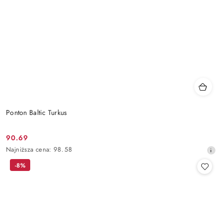
Ponton Baltic Turkus
90.69
Cena
Najniższa
Najniższa cena:
98.58
promocyjna:
cena
-8%
z
30
dni
przed
obniżką