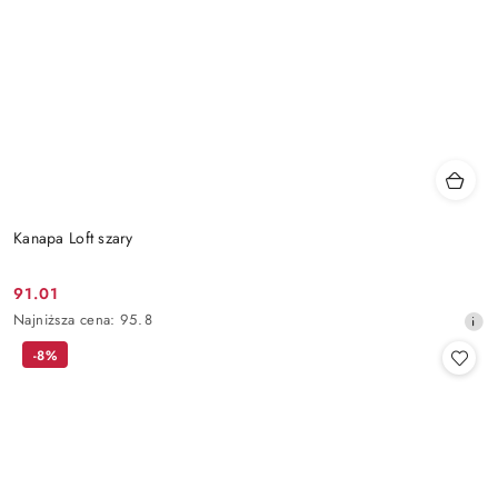
Kanapa Loft szary
91.01
Cena
Najniższa
Najniższa cena:
95.8
promocyjna:
cena
-8%
z
30
dni
przed
obniżką