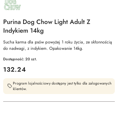
PURINA
DOG
CHOW
Purina Dog Chow Light Adult Z
Indykiem 14kg
Sucha karma dla psów powyżej 1 roku życia, ze skłonnością
do nadwagi, z indykiem. Opakowanie 14kg.
Dostępność:
20
szt.
cena:
132.24
Program lojalnościowy dostępny jest tylko dla zalogowanych
klientów.