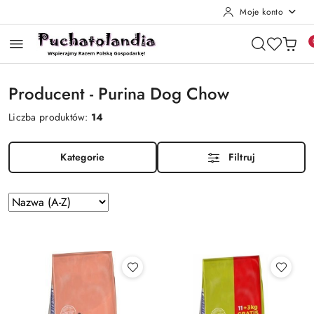
Moje konto
Przejdź do treści głównej
Przejdź do wyszukiwarki
Przejdź do moje konto
Przejdź do menu głównego
Przejdź do stopki
Producent - Purina Dog Chow
Liczba produktów:
14
Kategorie
Filtruj
Zastosowano
Sortuj
według
sortowanie:
Nazwa
(A-
Z).