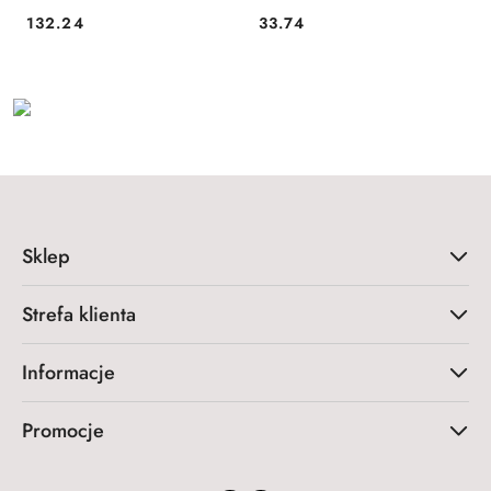
132.24
33.74
Cena:
Cena:
Sklep
Strefa klienta
Informacje
Promocje