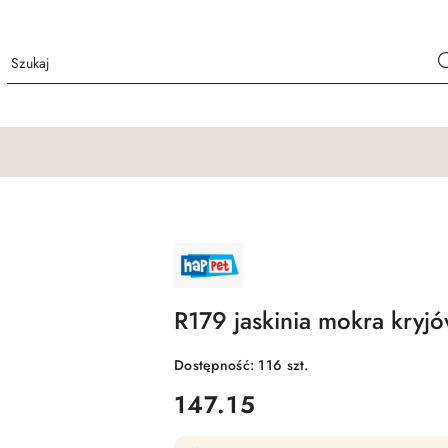
NAZWA
PRODUCENTA:
HAPPET
R179 jaskinia mokra kryjó
Dostępność:
116
szt.
cena:
147.15