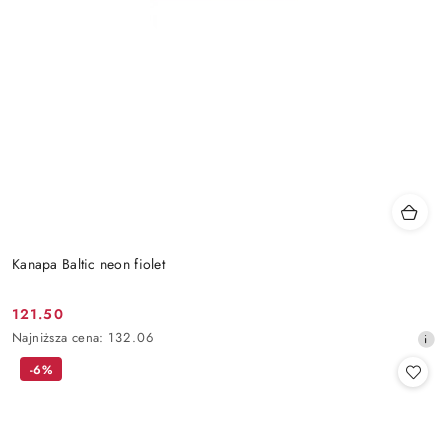
Kanapa Baltic neon fiolet
121.50
Cena
Najniższa
Najniższa cena:
132.06
promocyjna:
cena
-6%
z
30
dni
przed
obniżką