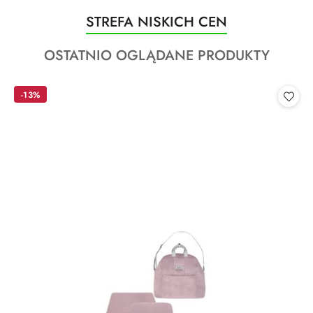
Produkty
STREFA NISKICH CEN
Pomiń karuzelę produktów
o
Produkty
OSTATNIO OGLĄDANE PRODUKTY
statusie:
o
statusie:
-13%