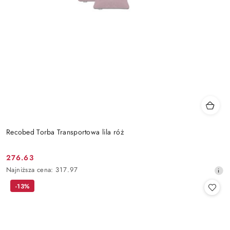
Recobed Torba Transportowa lila róż
276.63
Cena
Najniższa
Najniższa cena:
317.97
promocyjna:
cena
-13%
z
30
dni
przed
obniżką