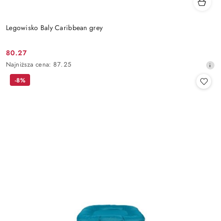
Legowisko Baly Caribbean grey
80.27
Cena
Najniższa
Najniższa cena:
87.25
promocyjna:
cena
-8%
z
30
dni
przed
obniżką