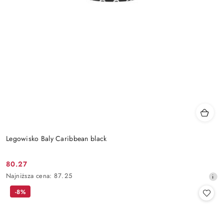
Legowisko Baly Caribbean black
80.27
Cena
Najniższa
Najniższa cena:
87.25
promocyjna:
cena
-8%
z
30
dni
przed