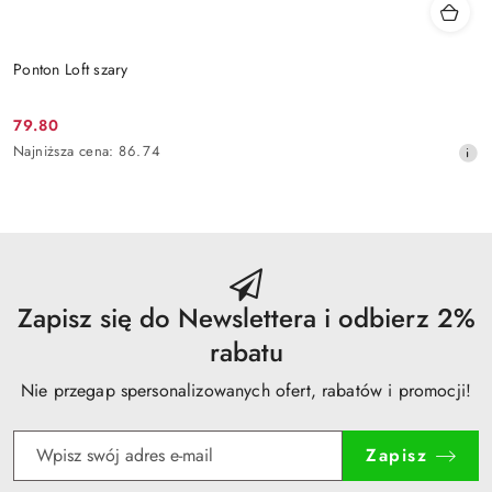
Ponton Loft szary
79.80
Cena
Najniższa
Najniższa cena:
86.74
promocyjna:
cena
z
30
dni
przed
obniżką
Zapisz się do Newslettera i odbierz 2%
rabatu
Nie przegap spersonalizowanych ofert, rabatów i promocji!
Zapisz