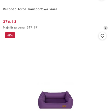
Recobed Torba Transportowa szara
276.63
Cena
Najniższa
Najniższa cena:
317.97
promocyjna:
cena
-8%
z
30
dni
przed
obniżką