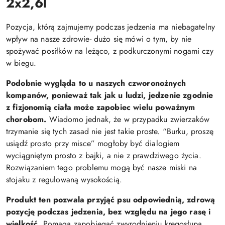
2x2,6l
Pozycja, którą zajmujemy podczas jedzenia ma niebagatelny
wpływ na nasze zdrowie- dużo się mówi o tym, by nie
spożywać posiłków na leżąco, z podkurczonymi nogami czy
w biegu.
Podobnie wygląda to u naszych czworonożnych
kompanów, ponieważ tak jak u ludzi, jedzenie zgodnie
z fizjonomią ciała może zapobiec wielu poważnym
chorobom.
Wiadomo jednak, że w przypadku zwierzaków
trzymanie się tych zasad nie jest takie proste. “Burku, proszę
usiądź prosto przy misce” mogłoby być dialogiem
wyciągniętym prosto z bajki, a nie z prawdziwego życia.
Rozwiązaniem tego problemu mogą być nasze miski na
stojaku z regulowaną wysokością.
Produkt ten pozwala przyjąć psu odpowiednią, zdrową
pozycję podczas jedzenia, bez względu na jego rasę i
wielkość.
Pomaga zapobiegać zwyrodnieniu kręgosłupa,