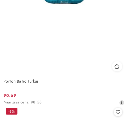
Ponton Baltic Turkus
90.69
Cena
Najniższa
Najniższa cena:
98.58
promocyjna:
cena
-8%
z
30
dni
przed