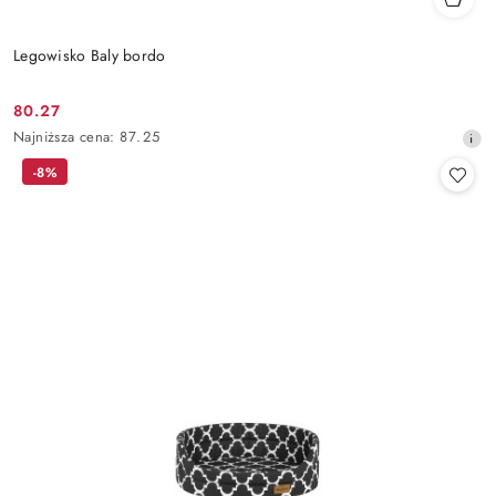
Legowisko Baly bordo
80.27
Cena
Najniższa
Najniższa cena:
87.25
promocyjna:
cena
-8%
z
30
dni
przed
obniżką