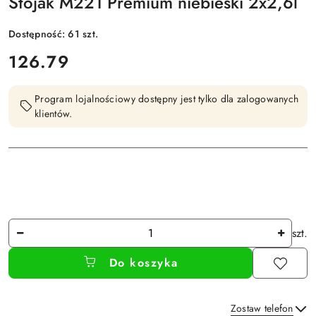
Stojak M221 Premium niebieski 2x2,6l
Dostępność:
61
szt.
cena:
126.79
Program lojalnościowy dostępny jest tylko dla zalogowanych
klientów.
Ilość
szt.
Do koszyka
Zostaw telefon