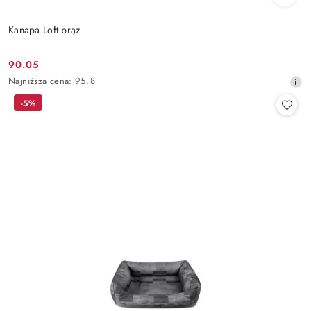
Kanapa Loft brąz
90.05
Cena
Najniższa
Najniższa cena:
95.8
promocyjna:
cena
-5%
z
30
dni
przed
obniżką