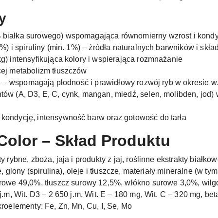
y
 białka surowego) wspomagająca równomierny wzrost i kondy
8%) i spiruliny (min. 1%) – źródła naturalnych barwników i sk
g) intensyfikująca kolory i wspierająca rozmnażanie
cej metabolizm tłuszczów
jaj – wspomagają płodność i prawidłowy rozwój ryb w okresie w
ów (A, D3, E, C, cynk, mangan, miedź, selen, molibden, jod)
kondycję, intensywność barw oraz gotowość do tarła
&Color – Skład Produktu
y rybne, zboża, jaja i produkty z jaj, roślinne ekstrakty białko
, glony (spirulina), oleje i tłuszcze, materiały mineralne (w tym 
rowe 49,0%, tłuszcz surowy 12,5%, włókno surowe 3,0%, wilg
j.m, Wit. D3 – 2 650 j.m, Wit. E – 180 mg, Wit. C – 320 mg, be
roelementy: Fe, Zn, Mn, Cu, I, Se, Mo