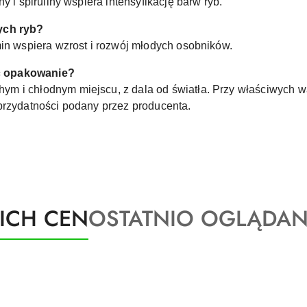
y i spiruliny wspiera intensyfikację barw ryb.
ych ryb?
min wspiera wzrost i rozwój młodych osobników.
ć opakowanie?
m i chłodnym miejscu, z dala od światła. Przy właściwych 
przydatności podany przez producenta.
Produkty
KICH CEN
OSTATNIO OGLĄDAN
o
statusie: