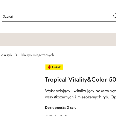
 dla ryb
Dla ryb mięsożernych
NAZWA
PRODUCENTA:
TROPICAL
Tropical Vitality&Color 
Wybarwiający i witalizujący pokarm wys
wszystkożernych i mięsożernych ryb. 
Dostępność:
3
szt.