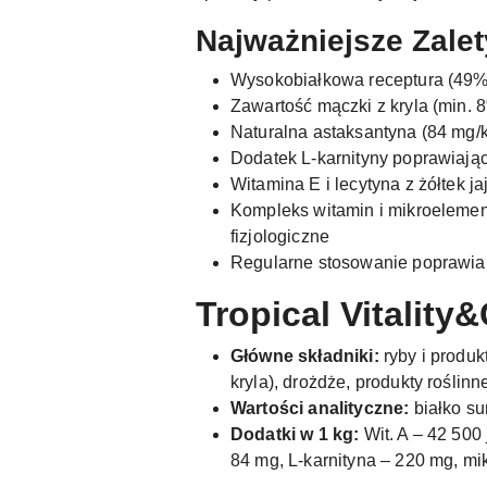
Najważniejsze Zalet
Wysokobiałkowa receptura (49%
Zawartość mączki z kryla (min. 
Naturalna astaksantyna (84 mg/k
Dodatek L-karnityny poprawiają
Witamina E i lecytyna z żółtek 
Kompleks witamin i mikroelement
fizjologiczne
Regularne stosowanie poprawia 
Tropical Vitality
Główne składniki:
ryby i produkt
kryla), drożdże, produkty roślinne
Wartości analityczne:
białko su
Dodatki w 1 kg:
Wit. A – 42 500 
84 mg, L-karnityna – 220 mg, mik