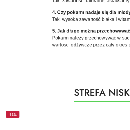
Tak, zawartość naturalnej astaksantyn
4. Czy pokarm nadaje się dla młod
Tak, wysoka zawartość białka i wita
5. Jak długo można przechowywa
Pokarm należy przechowywać w suchy
wartości odżywcze przez cały okres 
Produkty
STREFA NIS
Pomiń karuzelę produktów
o
statusie:
-13%