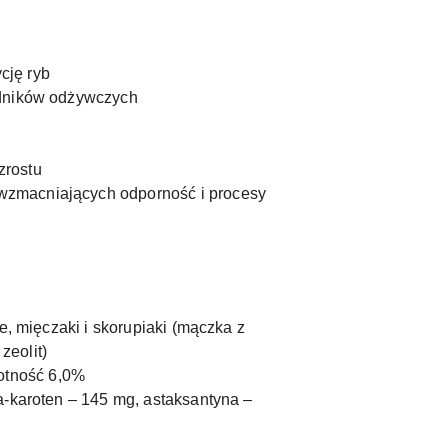
cję ryb
ładników odżywczych
zrostu
 wzmacniających odporność i procesy
we, mięczaki i skorupiaki (mączka z
zeolit)
otność 6,0%
ta-karoten – 145 mg, astaksantyna –