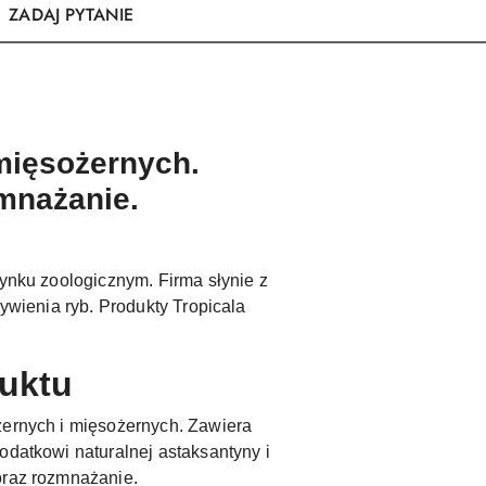
ZADAJ PYTANIE
mięsożernych.
zmnażanie.
rynku zoologicznym. Firma słynie z
żywienia ryb. Produkty Tropicala
duktu
żernych i mięsożernych. Zawiera
odatkowi naturalnej astaksantyny i
oraz rozmnażanie.