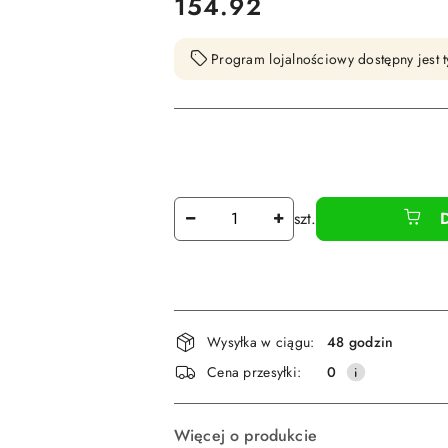
cena:
154.92
Program lojalnościowy dostępny jest t
Ilość
szt.
Dostępność
Wysyłka w ciągu:
48 godzin
i
Cena przesyłki:
0
dostawa
Więcej o produkcie