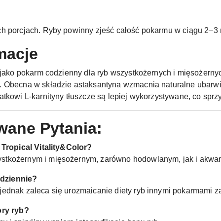
h porcjach. Ryby powinny zjeść całość pokarmu w ciągu 2–3 
macje
ę jako pokarm codzienny dla ryb wszystkożernych i mięsożerny
. Obecna w składzie astaksantyna wzmacnia naturalne ubarwi
kowi L-karnityny tłuszcze są lepiej wykorzystywane, co sprzyj
wane Pytania:
 Tropical Vitality&Color?
stkożernym i mięsożernym, zarówno hodowlanym, jak i akwa
dziennie?
ednak zaleca się urozmaicanie diety ryb innymi pokarmami za
ory ryb?