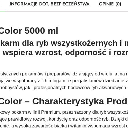
U
INFORMACJE DOT. BEZPIECZEŃSTWA
OPINIE (0)
&Color 5000 ml
arm dla ryb wszystkożernych i 
, wspiera wzrost, odporność i ro
stycznych pokarmów i preparatów, działający od wielu lat na 
ją we współpracy z ichtiologami i specjalistami w dziedzinie 
hobbystów, jak i profesjonalnych hodowców ryb akwariowych.
&Color – Charakterystyka Pro
ałkowy pokarm w linii Premium, przeznaczony dla ryb wszystko
ące prawidłowy rozwój, kondycję oraz odporność ryb. Dzięki d
wienie, a wysoka zawartość białka i witamin wspomaga wzrost 