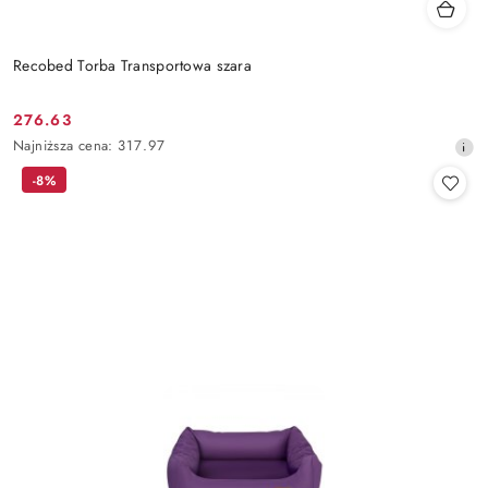
Recobed Torba Transportowa szara
276.63
Cena
Najniższa
Najniższa cena:
317.97
promocyjna:
cena
-8%
z
30
dni
przed
obniżką