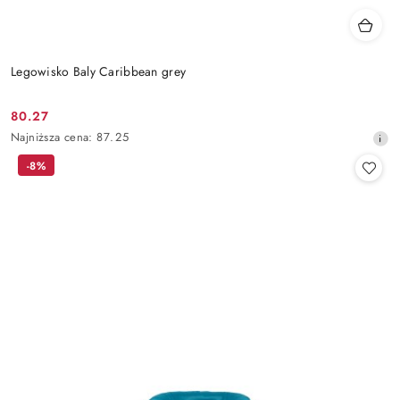
Legowisko Baly Caribbean grey
80.27
Cena
Najniższa
Najniższa cena:
87.25
promocyjna:
cena
-8%
z
30
dni
przed
obniżką