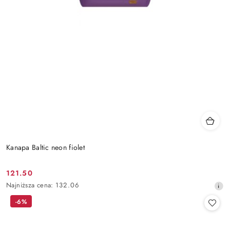
Kanapa Baltic neon fiolet
121.50
Cena
Najniższa
Najniższa cena:
132.06
promocyjna:
cena
-6%
z
30
dni