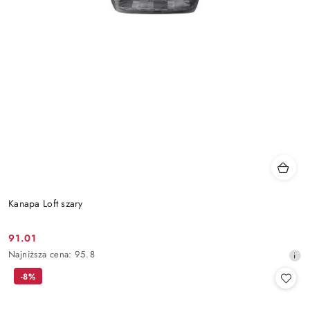
Kanapa Loft szary
91.01
Cena
Najniższa
Najniższa cena:
95.8
promocyjna:
cena
-8%
z
30
dni