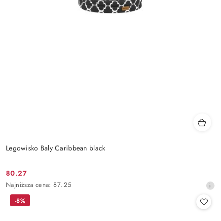
Legowisko Baly Caribbean black
80.27
Cena
Najniższa
Najniższa cena:
87.25
promocyjna:
cena
-8%
z
30
dni