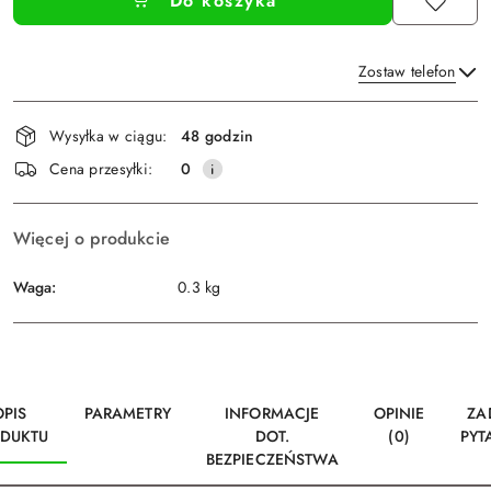
Do koszyka
Zostaw telefon
Dostępność
Wysyłka w ciągu:
48 godzin
i
Wyślij
Cena przesyłki:
0
dostawa
Więcej o produkcie
Waga:
0.3 kg
OPIS
PARAMETRY
INFORMACJE
OPINIE
ZA
DUKTU
DOT.
(0)
PYT
BEZPIECZEŃSTWA