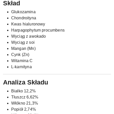
Skład
Glukozamina
Chondroityna
Kwas hialuronowy
Harpagophytum procumbens
Wyciąg z awokado
Wyciąg z soi
Mangan (Mn)
Cynk (Zn)
Witamina C
L-karnityna
Analiza Składu
Białko 12,2%
Tłuszcz 6,62%
Włókno 21,3%
Popiół 2,74%