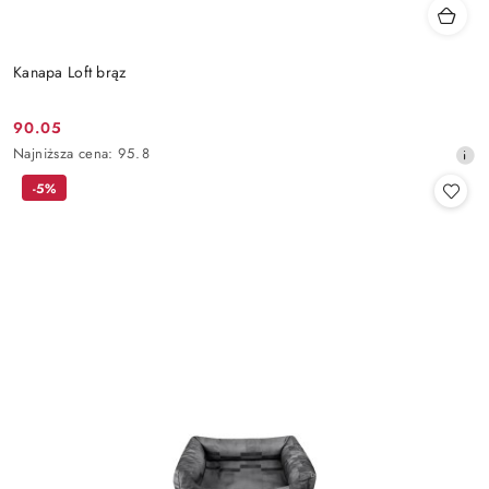
Kanapa Loft brąz
90.05
Cena
Najniższa
Najniższa cena:
95.8
promocyjna:
cena
-5%
z
30
dni
przed
obniżką