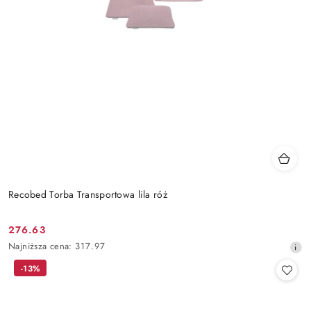
Recobed Torba Transportowa lila róż
276.63
Cena
Najniższa
Najniższa cena:
317.97
promocyjna:
cena
-13%
z
30
dni
przed