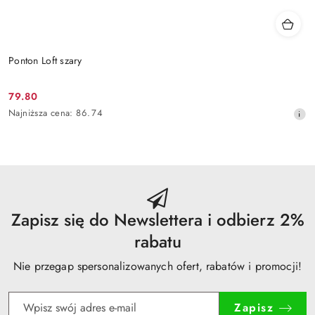
Ponton Loft szary
79.80
Cena
Najniższa
Najniższa cena:
86.74
promocyjna:
cena
z
30
dni
przed
obniżką
Zapisz się do Newslettera i odbierz 2%
rabatu
Nie przegap spersonalizowanych ofert, rabatów i promocji!
Zapisz