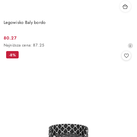
Legowisko Baly bordo
80.27
Cena
Najniższa
Najniższa cena:
87.25
promocyjna:
cena
-8%
z
30
dni
przed
obniżką