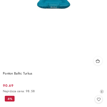
Ponton Baltic Turkus
90.69
Cena
Najniższa
Najniższa cena:
98.58
promocyjna:
cena
-8%
z
30