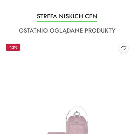
Produkty
STREFA NISKICH CEN
Pomiń karuzelę produktów
o
Produkty
OSTATNIO OGLĄDANE PRODUKTY
statusie:
o
statusie:
-13%