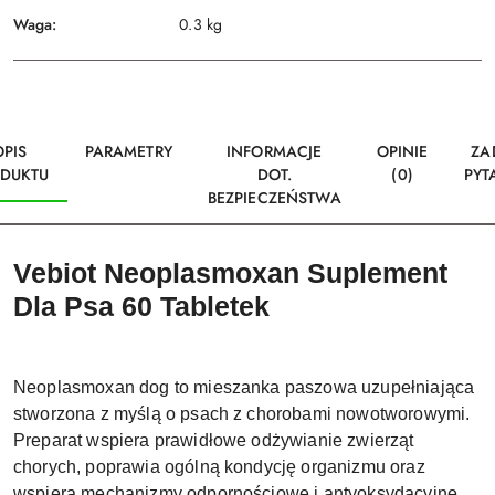
Waga:
0.3 kg
OPIS
PARAMETRY
INFORMACJE
OPINIE
ZA
DUKTU
DOT.
(0)
PYT
BEZPIECZEŃSTWA
Vebiot Neoplasmoxan Suplement
Dla Psa 60 Tabletek
Neoplasmoxan dog to mieszanka paszowa uzupełniająca
stworzona z myślą o psach z chorobami nowotworowymi.
Preparat wspiera prawidłowe odżywianie zwierząt
chorych, poprawia ogólną kondycję organizmu oraz
wspiera mechanizmy odpornościowe i antyoksydacyjne.