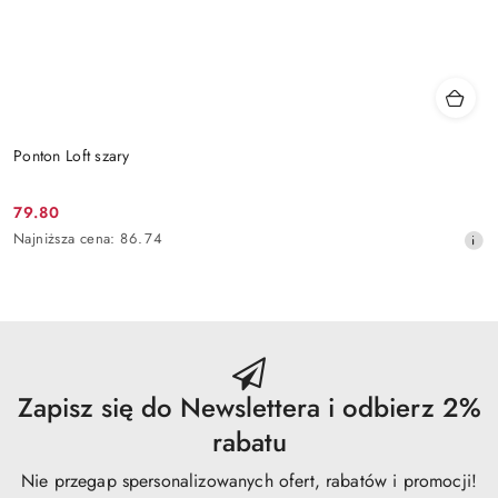
Ponton Loft szary
79.80
Cena
Najniższa
Najniższa cena:
86.74
promocyjna:
cena
z
30
dni
przed
obniżką
Zapisz się do Newslettera i odbierz 2%
rabatu
Nie przegap spersonalizowanych ofert, rabatów i promocji!