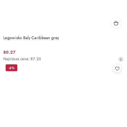
Legowisko Baly Caribbean grey
80.27
Cena
Najniższa
Najniższa cena:
87.25
promocyjna:
cena
-8%
z
30
dni
przed
obniżką