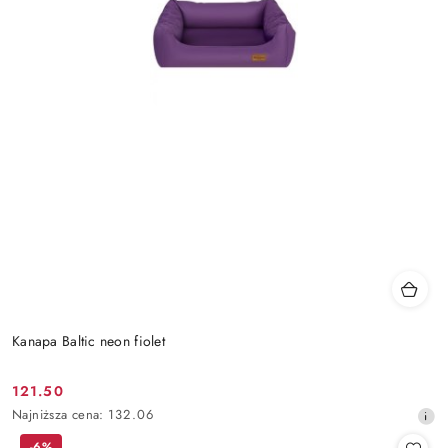
Kanapa Baltic neon fiolet
121.50
Cena
Najniższa
Najniższa cena:
132.06
promocyjna:
cena
-6%