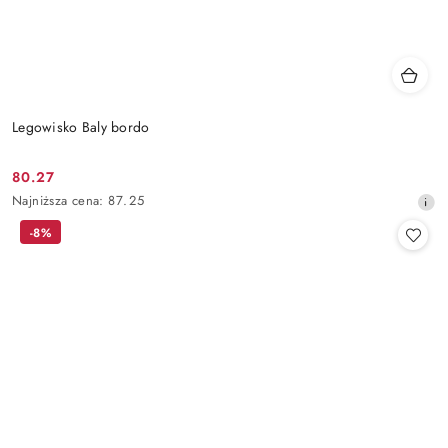
Legowisko Baly bordo
80.27
Cena
Najniższa
Najniższa cena:
87.25
promocyjna:
cena
-8%
z
30
dni
przed
obniżką