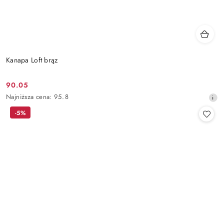
Kanapa Loft brąz
90.05
Cena
Najniższa
Najniższa cena:
95.8
promocyjna:
cena
-5%
z
30
dni
przed
obniżką