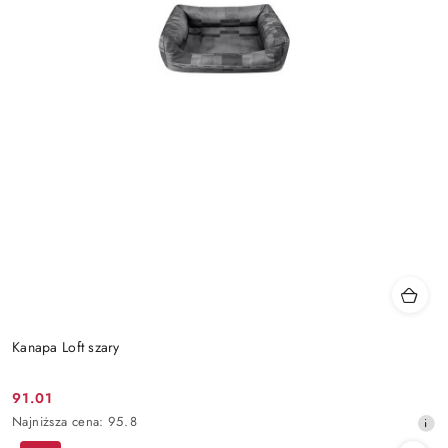
Kanapa Loft szary
91.01
Cena
Najniższa
Najniższa cena:
95.8
promocyjna:
cena