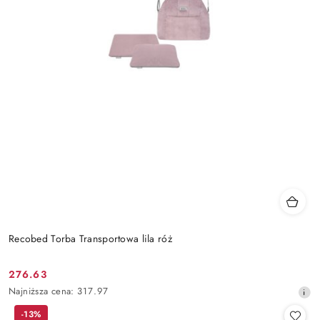
Recobed Torba Transportowa lila róż
276.63
Cena
Najniższa
Najniższa cena:
317.97
promocyjna:
cena
-13%
z