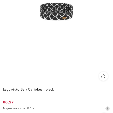
Legowisko Baly Caribbean black
80.27
Cena
Najniższa
Najniższa cena:
87.25
promocyjna:
cena