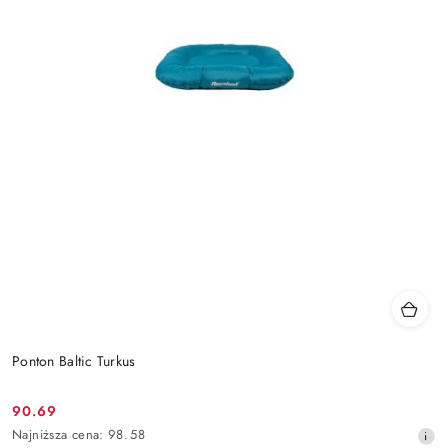
Ponton Baltic Turkus
90.69
Cena
Najniższa
Najniższa cena:
98.58
promocyjna: