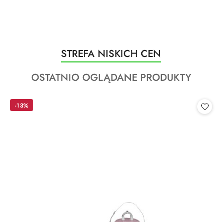
Produkty
STREFA NISKICH CEN
Pomiń karuzelę produktów
o
Produkty
OSTATNIO OGLĄDANE PRODUKTY
statusie:
o
statusie:
-13%