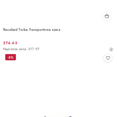
Recobed Torba Transportowa szara
276.63
Cena
Najniższa
Najniższa cena:
317.97
promocyjna:
cena
-8%
z
30
dni
przed
obniżką