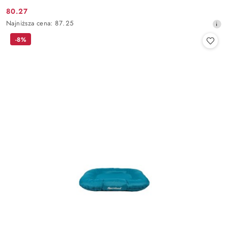
80.27
Cena
Najniższa
Najniższa cena:
87.25
promocyjna:
cena
-8%
z
30
dni
przed
obniżką