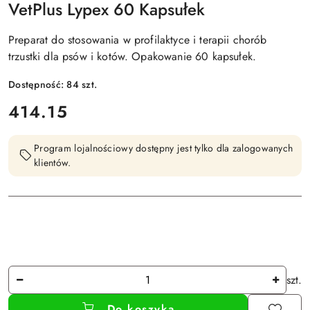
VetPlus Lypex 60 Kapsułek
LIMITED
Preparat do stosowania w profilaktyce i terapii chorób
trzustki dla psów i kotów. Opakowanie 60 kapsułek.
Dostępność:
84
szt.
cena:
414.15
Program lojalnościowy dostępny jest tylko dla zalogowanych
klientów.
Ilość
szt.
Do koszyka