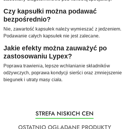
Czy kapsułki można podawać
bezpośrednio?
Nie, zawartość kapsułek należy wymieszać z jedzeniem.
Podawanie całych kapsułek nie jest zalecane.
Jakie efekty można zauważyć po
zastosowaniu Lypex?
Poprawa trawienia, lepsze wchłanianie składników
odżywczych, poprawa kondycji sierści oraz zmniejszenie
biegunek i utraty masy ciała.
Produkty
STREFA NISKICH CEN
Pomiń karuzelę produktów
o
Produkty
OSTATNIO OGLĄDANE PRODUKTY
statusie: