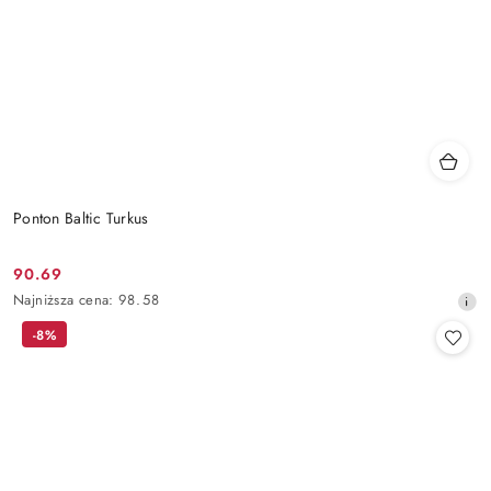
Ponton Baltic Turkus
90.69
Cena
Najniższa
Najniższa cena:
98.58
promocyjna:
cena
-8%
z
30
dni
przed
obniżką