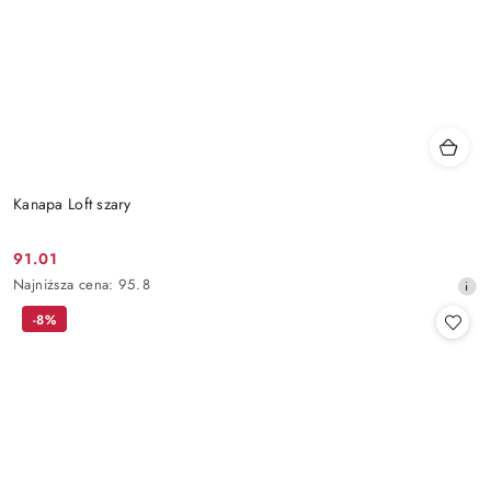
Kanapa Loft szary
91.01
Cena
Najniższa
Najniższa cena:
95.8
promocyjna:
cena
-8%
z
30
dni
przed
obniżką