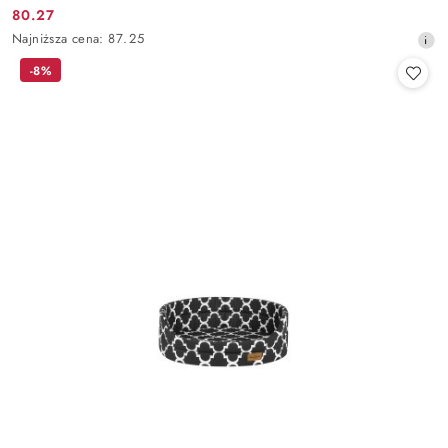
80.27
Cena
Najniższa
Najniższa cena:
87.25
promocyjna:
cena
-8%
z
30
dni
przed
obniżką