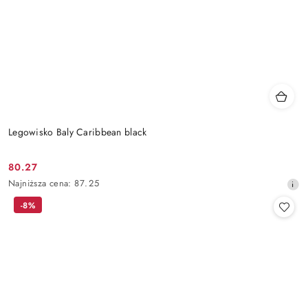
Legowisko Baly Caribbean black
80.27
Cena
Najniższa
Najniższa cena:
87.25
promocyjna:
cena
-8%
z
30
dni
przed
obniżką