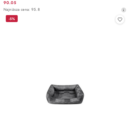
90.05
Cena
Najniższa
Najniższa cena:
95.8
promocyjna:
cena
-5%
z
30
dni
przed
obniżką