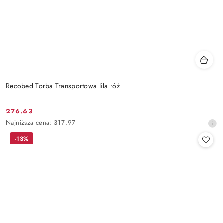
Recobed Torba Transportowa lila róż
276.63
Cena
Najniższa
Najniższa cena:
317.97
promocyjna:
cena
-13%
z
30
dni
przed
obniżką