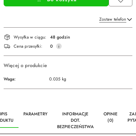
Zostaw telefon
Dostępność
Wysyłka w ciągu:
48 godzin
i
Wyślij
Cena przesyłki:
0
dostawa
Więcej o produkcie
Waga:
0.035 kg
OPIS
PARAMETRY
INFORMACJE
OPINIE
ZA
DUKTU
DOT.
(0)
PYT
BEZPIECZEŃSTWA