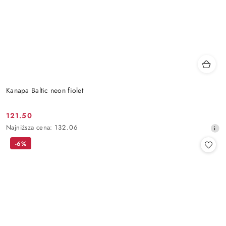
Kanapa Baltic neon fiolet
121.50
Cena
Najniższa
Najniższa cena:
132.06
promocyjna:
cena
-6%
z
30
dni
przed
obniżką