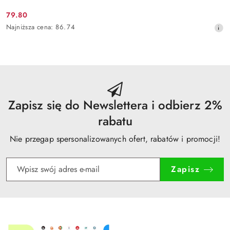
79.80
Cena
Najniższa
Najniższa cena:
86.74
promocyjna:
cena
z
30
dni
przed
obniżką
Zapisz się do Newslettera i odbierz 2%
rabatu
Nie przegap spersonalizowanych ofert, rabatów i promocji!
Zapisz