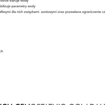
obrze klaruje wodę
abilizuje parametry wody
liwymi dla nich związkami azotowymi oraz pozwalana ograniczenie cz
ch