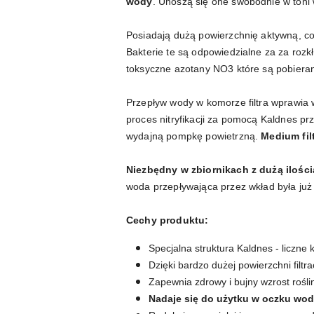
wody
. Unoszą się one swobodnie w toni
Posiadają dużą powierzchnię aktywną, c
Bakterie te są odpowiedzialne za za rozk
toksyczne azotany NO3 które są pobieran
Przepływ wody w komorze filtra wprawia w
proces nitryfikacji za pomocą Kaldnes prz
wydajną pompkę powietrzną.
Medium fil
Niezbędny w zbiornikach z dużą ilości
woda przepływająca przez wkład była ju
Cechy produktu:
Specjalna struktura Kaldnes - liczne 
Dzięki bardzo dużej powierzchni filtrac
Zapewnia zdrowy i bujny wzrost rośl
Nadaje się do użytku w oczku w