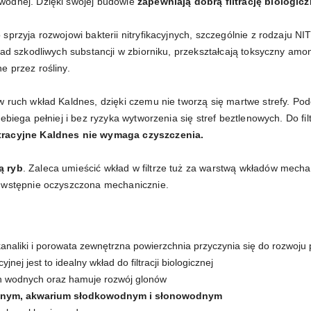
 wodnej. Dzięki swojej budowie
zapewniają dobrą filtrację biologic
o sprzyja rozwojowi bakterii nitryfikacyjnych, szczególnie z rodz
ład szkodliwych substancji w zbiorniku, przekształcają toksyczny am
e przez rośliny.
 ruch wkład Kaldnes, dzięki czemu nie tworzą się martwe strefy. Pod
ebiega pełniej i bez ryzyka wytworzenia się stref beztlenowych. Do fi
tracyjne Kaldnes nie wymaga czyszczenia.
ą ryb
. Zaleca umieścić wkład w filtrze tuż za warstwą wkładów mecha
ż wstępnie oczyszczona mechanicznie.
kanaliki i porowata zewnętrzna powierzchnia przyczynia się do rozwoju p
yjnej jest to idealny wkład do filtracji biologicznej
in wodnych oraz hamuje rozwój glonów
odnym, akwarium słodkowodnym i słonowodnym