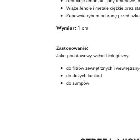
Redukuje amoniak i jony amonowe, d
Wiąże fenole i metale ciężkie oraz st
Zapewnia rybom ochronę przed szkod
Wymiar:
1 cm
Zastosowanie:
Jako podstawowy wkład biologiczny:
do filtrów zewnętrznych i wewnętrzny
do dużych kaskad
do sumpów