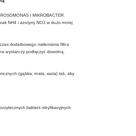
zną
.
aju NITROSOMONAS I MIKROBACTER.
oniak NH4 i azotyny NO2 w dużo mniej
czas dodatkowego natleniania filtra
ltra wystarczy podłączyć dowolną,
nicznych (gąbka, mata, wata) tak, aby
ożytecznych bakterii nitryfikacyjnych