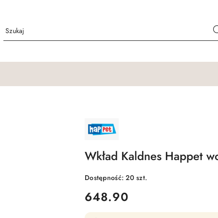
NAZWA
PRODUCENTA:
HAPPET
Wkład Kaldnes Happet wo
Dostępność:
20
szt.
cena:
648.90