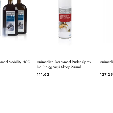
 KOSZYKA
DO KOSZYKA
ymed Mobility HCC
Animedica Derbymed Puder Spray
Animedi
Do Pielęgnacji Skóry 200ml
111.62
127.29
Cena:
Cena: