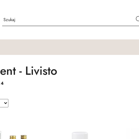
nt - Livisto
:
4