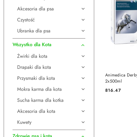
Akcesoria dla psa
Czystość
Ubranka dla psa
Wszystko dla Kota
Żwirki dla kota
Drapaki dla kota
DO
Animedica Derb
Przysmaki dla kota
2x500ml
Mokra karma dla kota
816.47
Cena:
Sucha karma dla kotka
Akcesoria dla kota
Kuwety
Zdrowie psa i kota