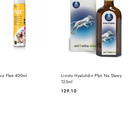
DO KOSZYKA
DO KOSZYKA
ca Flee 400ml
Livisto Hyalutidin Płyn Na Stawy
125ml
129.10
Cena: