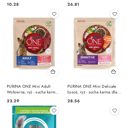
Marchewką 85g
psa - 800g
10.28
26.81
Cena:
Cena:
PURINA ONE Mini Adult
PURINA ONE Mini Delicate
Wołowina, ryż - sucha karma
Łosoś, ryż - sucha karma dla
dla psa - 800g
psa - 800 g
23.29
28.56
Cena:
Cena: