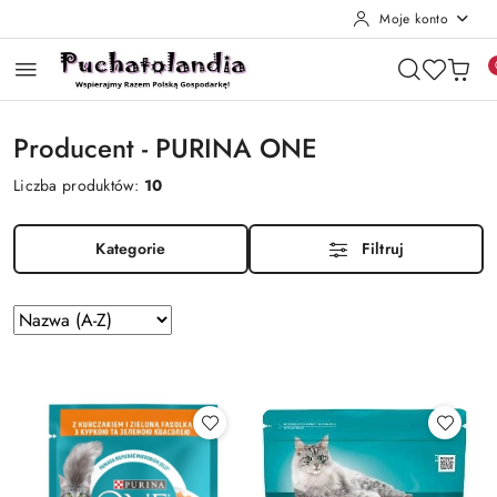
Moje konto
Przejdź do treści głównej
Przejdź do wyszukiwarki
Przejdź do moje konto
Przejdź do menu głównego
Przejdź do stopki
Producent - PURINA ONE
Liczba produktów:
10
Kategorie
Filtruj
Zastosowano
Sortuj
według
sortowanie:
Nazwa
(A-
Z).