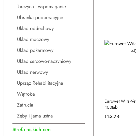
Cena:
Tarczyca - wspomaganie
Ubranka pooperacyjne
Układ oddechowy
Układ moczowy
Układ pokarmowy
Układ sercowo-naczyniowy
Układ nerwowy
Uprząż Rehabilitacyjna
Wątroba
DO
Eurowet Wita-Vet
Zatrucia
400tab
Zęby i jama ustna
115.74
Cena:
Strefa niskich cen