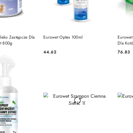
 KOSZYKA
DO KOSZYKA
Mleko Zastępcze Dla
Eurowet Optex 100ml
Eurowet
ąt 800g
Dla Kot
44.62
76.83
Cena:
Cena: