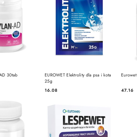
 KOSZYKA
DO KOSZYKA
-AD 30tab
EUROWET Elektrolity dla psa i kota
Eurowet
25g
16.08
47.16
Cena:
Cena: