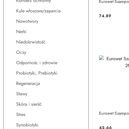
Kołnierz ochronny
Eurowet Szamp
Kule włosowe/zaparcia
74.89
Cena:
Nowotwory
Nerki
Niedokrwistość
Oczy
Odpornośc i zdrowie
Probiotyki, Prebiotyki
Regeneracja
Stawy
Skóra i sierść
DO
Eurowet Szampo
Stres
Synobiotyki
45.66