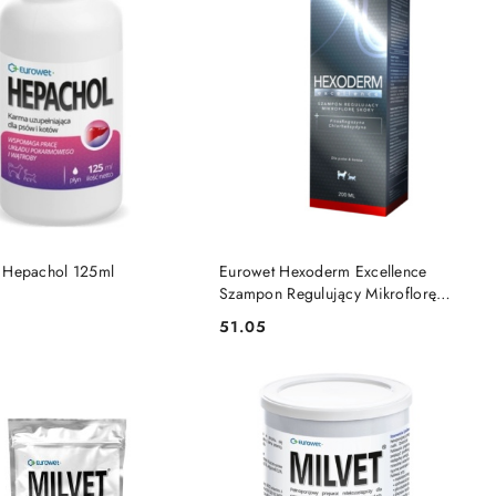
DO KOSZYKA
DO KOSZYKA
 Hepachol 125ml
Eurowet Hexoderm Excellence
Szampon Regulujący Mikroflorę
Skóry Dla Psów I Kotów 200ml
51.05
Cena: