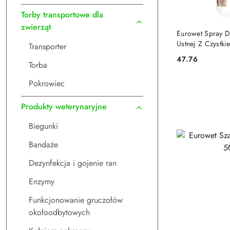
Torby transportowe dla
zwierząt
DO
Eurowet Spray D
Ustnej Z Czystki
Transporter
Pieprzową 100m
47.76
Cena:
Torba
Pokrowiec
Produkty weterynaryjne
Biegunki
Bandaże
Dezynfekcja i gojenie ran
Enzymy
Funkcjonowanie gruczołów
okołoodbytowych
DO