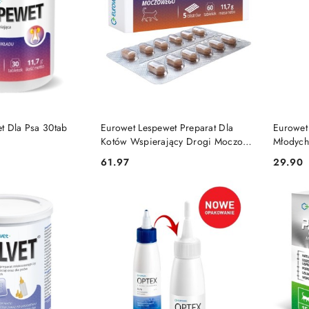
 KOSZYKA
DO KOSZYKA
t Dla Psa 30tab
Eurowet Lespewet Preparat Dla
Eurowet
Kotów Wspierający Drogi Moczowe
Młodych
60tabl
61.97
29.90
Cena:
Cena: