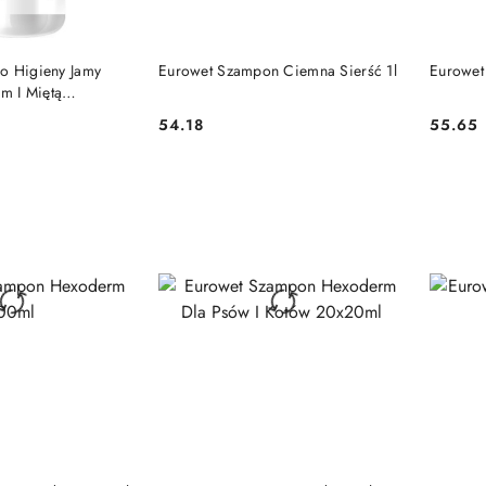
 KOSZYKA
DO KOSZYKA
o Higieny Jamy
Eurowet Szampon Ciemna Sierść 1l
Eurowet
em I Miętą
l
54.18
55.65
Cena:
Cena:
 KOSZYKA
DO KOSZYKA