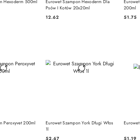
on Hexoderm 500ml
Eurowet Szampon Hexoderm Dla
Eurowet
Psów I Kotów 20x20ml
200ml
12.62
51.75
Cena:
Cena:
 KOSZYKA
DO KOSZYKA
n Peroxyvet 200ml
Eurowet Szampon York Długi Włos
Eurowet
1l
52.67
51.19