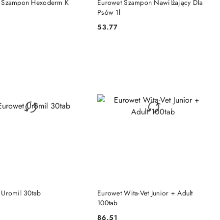
 Szampon Hexoderm K
Eurowet Szampon Nawilżający Dla
Psów 1l
53.77
Cena:
DO KOSZYKA
DO KOSZYKA
 Uromil 30tab
Eurowet Wita-Vet Junior + Adult
100tab
86.51