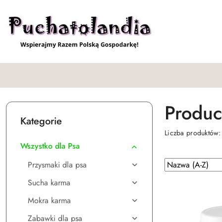
Przejdź do treści głównej
Przejdź do wyszukiwarki
Przejdź do moje konto
Przejdź do menu głównego
Przejdź do stopki
Produc
Kategorie
Liczba produktów
Wszystko dla Psa
Zastosowano
Sortuj
Przysmaki dla psa
według
sortowanie:
Sucha karma
Nazwa
(A-
Mokra karma
Z).
Zabawki dla psa