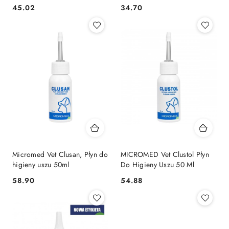
Rozmiar M
45.02
34.70
Cena:
Cena:
Micromed Vet Clusan, Płyn do
MICROMED Vet Clustol Płyn
higieny uszu 50ml
Do Higieny Uszu 50 Ml
58.90
54.88
Cena:
Cena: