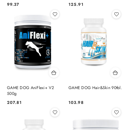
Tabletek
99.37
125.91
Cena:
Cena:
GAME DOG AniFlexi+ V2
GAME DOG Hair&Skin 90tbl.
500g
207.81
103.98
Cena:
Cena: