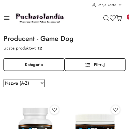
Moje konto
Przejdź do treści głównej
Przejdź do wyszukiwarki
Przejdź do moje konto
Przejdź do menu głównego
Przejdź do stopki
Producent - Game Dog
Liczba produktów:
12
Kategorie
Filtruj
Zastosowano
Sortuj
według
sortowanie:
Nazwa
(A-
Z).