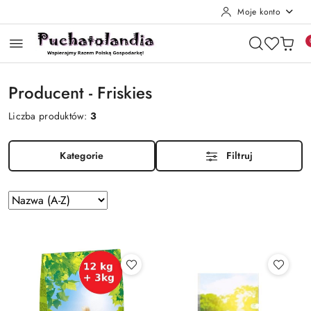
Moje konto
Przejdź do treści głównej
Przejdź do wyszukiwarki
Przejdź do moje konto
Przejdź do menu głównego
Przejdź do stopki
Producent - Friskies
Liczba produktów:
3
Kategorie
Filtruj
Zastosowano
Sortuj
według
sortowanie:
Nazwa
(A-
Z).