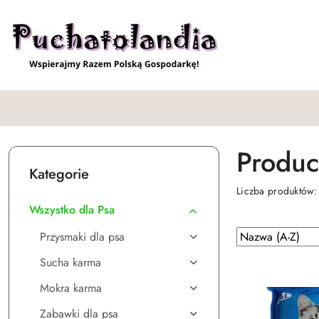
Przejdź do treści głównej
Przejdź do wyszukiwarki
Przejdź do moje konto
Przejdź do menu głównego
Przejdź do stopki
Produc
Kategorie
Liczba produktów
Wszystko dla Psa
Zastosowano
Sortuj
Przysmaki dla psa
według
sortowanie:
Sucha karma
Nazwa
(A-
Mokra karma
Z).
Zabawki dla psa