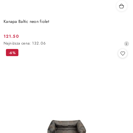
Kanapa Baltic neon fiolet
121.50
Cena
Najniższa
Najniższa cena:
132.06
promocyjna:
cena
-6%
z
30
dni
przed
obniżką