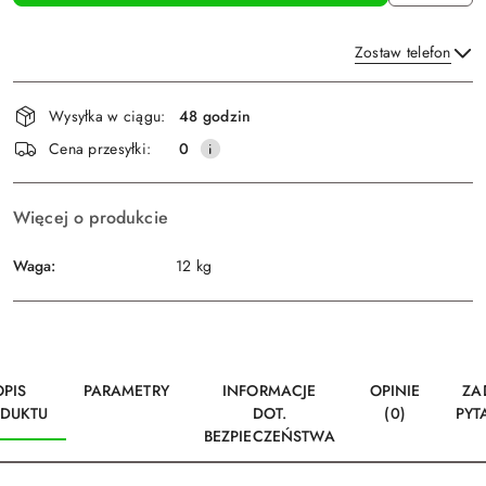
Zostaw telefon
Dostępność
Wysyłka w ciągu:
48 godzin
i
Wyślij
Cena przesyłki:
0
dostawa
Więcej o produkcie
Waga:
12 kg
OPIS
PARAMETRY
INFORMACJE
OPINIE
ZA
DUKTU
DOT.
(0)
PYT
BEZPIECZEŃSTWA