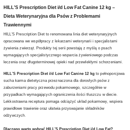
HILL'S Prescription Diet i/d Low Fat Canine 12 kg –
Dieta Weterynaryjna dla Psów z Problemami
Trawiennymi
HILL'S Prescription Diet to renomowana linia diet weterynaryjnych
opracowana we współpracy z lekarzami weterynarii i specjalistami
żywienia zwierząt. Produkty tej serii powstają z myślą o psach
wymagających specjalistycznego wsparcia żywieniowego podczas
leczenia oraz długoterminowej opieki nad przewlekłymi schorzeniami.
HILL'S Prescription Diet i/d Low Fat Canine 12 kg
to pełnoporcjowa
sucha karma dietetyczna przeznaczona dla dorosłych psów z
zaburzeniami pracy przewodu pokarmowego, szczególnie w
przypadkach wymagających ograniczenia ilości tłuszczu w diecie.
Lekkostrawna receptura pomaga odciążyć układ pokarmowy, wspiera
prawidłowe trawienie oraz ułatwia przyswajanie składników
odżywczych.
Dlaczego warto wybrać HILL'S Prescription Diet i/d Low Fat?