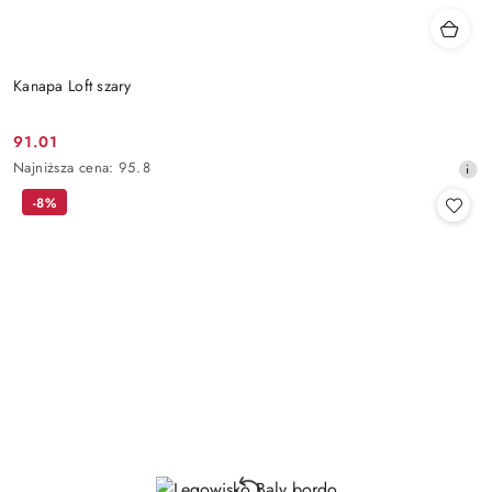
Kanapa Loft szary
91.01
Cena
Najniższa
Najniższa cena:
95.8
promocyjna:
cena
-8%
z
30
dni
przed
obniżką