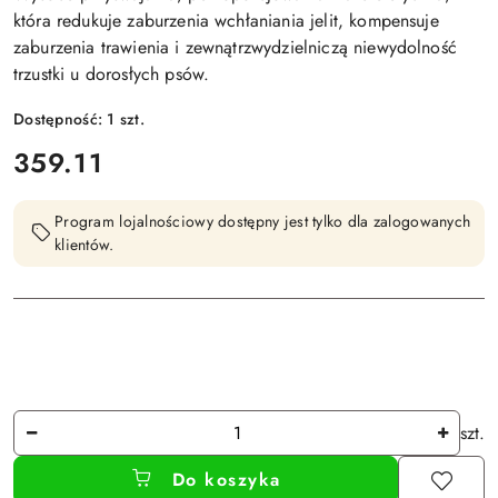
która redukuje zaburzenia wchłaniania jelit, kompensuje
zaburzenia trawienia i zewnątrzwydzielniczą niewydolność
trzustki u dorosłych psów.
Dostępność:
1
szt.
cena:
359.11
Program lojalnościowy dostępny jest tylko dla zalogowanych
klientów.
Ilość
szt.
Do koszyka