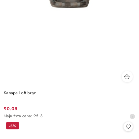
Kanapa Loft brąz
90.05
Cena
Najniższa
Najniższa cena:
95.8
promocyjna:
cena
-5%
z
30
dni