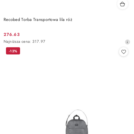
Recobed Torba Transportowa lila róż
276.63
Cena
Najniższa
Najniższa cena:
317.97
promocyjna:
cena
-13%
z
30
dni
przed
obniżką