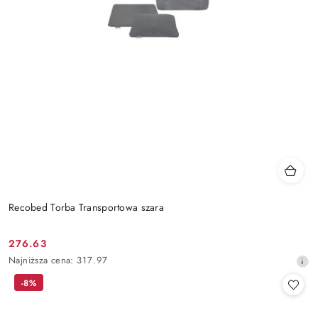
Recobed Torba Transportowa szara
276.63
Cena
Najniższa
Najniższa cena:
317.97
promocyjna:
cena
-8%
z
30
dni