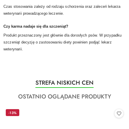
Czas stosowania zależy od rodzaju schorzenia oraz zaleceń lekarza
weterynarii prowadzącego leczenie.
Czy karma nadaje się dla szczeniąt?
Produkt przeznaczony jest głównie dla dorosłych psów. W przypadku
szczeniąt decyzję o zastosowaniu diety powinien podjąć lekarz
weterynarii.
Produkty
STREFA NISKICH CEN
Pomiń karuzelę produktów
o
Produkty
OSTATNIO OGLĄDANE PRODUKTY
statusie:
o
statusie:
-13%