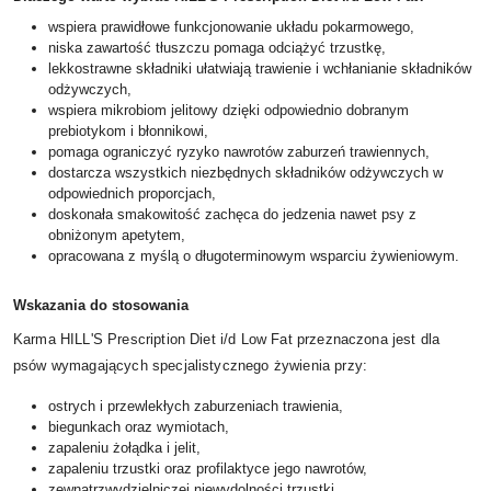
wspiera prawidłowe funkcjonowanie układu pokarmowego,
niska zawartość tłuszczu pomaga odciążyć trzustkę,
lekkostrawne składniki ułatwiają trawienie i wchłanianie składników
odżywczych,
wspiera mikrobiom jelitowy dzięki odpowiednio dobranym
prebiotykom i błonnikowi,
pomaga ograniczyć ryzyko nawrotów zaburzeń trawiennych,
dostarcza wszystkich niezbędnych składników odżywczych w
odpowiednich proporcjach,
doskonała smakowitość zachęca do jedzenia nawet psy z
obniżonym apetytem,
opracowana z myślą o długoterminowym wsparciu żywieniowym.
Wskazania do stosowania
Karma HILL'S Prescription Diet i/d Low Fat przeznaczona jest dla
psów wymagających specjalistycznego żywienia przy:
ostrych i przewlekłych zaburzeniach trawienia,
biegunkach oraz wymiotach,
zapaleniu żołądka i jelit,
zapaleniu trzustki oraz profilaktyce jego nawrotów,
zewnątrzwydzielniczej niewydolności trzustki,