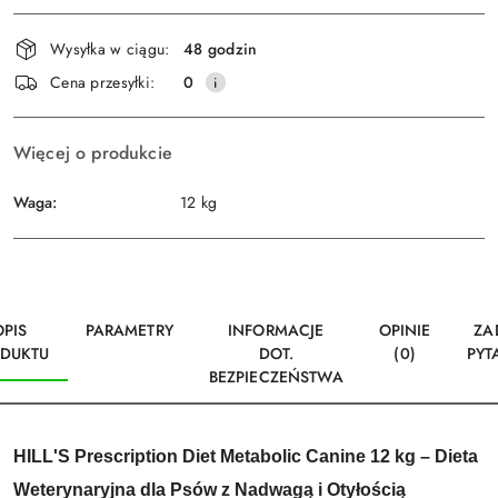
Dostępność
Wysyłka w ciągu:
48 godzin
i
Wyślij
Cena przesyłki:
0
dostawa
Więcej o produkcie
Waga:
12 kg
OPIS
PARAMETRY
INFORMACJE
OPINIE
ZA
DUKTU
DOT.
(0)
PYT
BEZPIECZEŃSTWA
HILL'S Prescription Diet Metabolic Canine 12 kg – Dieta
Weterynaryjna dla Psów z Nadwagą i Otyłością