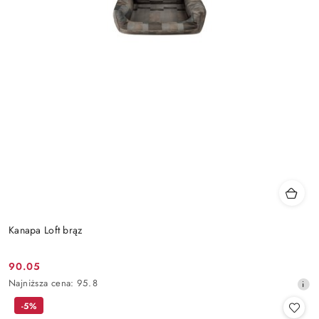
Kanapa Loft brąz
90.05
Cena
Najniższa
Najniższa cena:
95.8
promocyjna:
cena
-5%
z