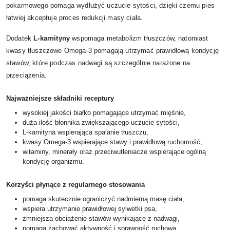
pokarmowego pomaga wydłużyć uczucie sytości, dzięki czemu pies
łatwiej akceptuje proces redukcji masy ciała.
Dodatek
L-karnityny
wspomaga metabolizm tłuszczów, natomiast
kwasy tłuszczowe Omega-3 pomagają utrzymać prawidłową kondycję
stawów, które podczas nadwagi są szczególnie narażone na
przeciążenia.
Najważniejsze składniki receptury
wysokiej jakości białko pomagające utrzymać mięśnie,
duża ilość błonnika zwiększającego uczucie sytości,
L-karnityna wspierająca spalanie tłuszczu,
kwasy Omega-3 wspierające stawy i prawidłową ruchomość,
witaminy, minerały oraz przeciwutleniacze wspierające ogólną
kondycję organizmu.
Korzyści płynące z regularnego stosowania
pomaga skutecznie ograniczyć nadmierną masę ciała,
wspiera utrzymanie prawidłowej sylwetki psa,
zmniejsza obciążenie stawów wynikające z nadwagi,
pomaga zachować aktywność i sprawność ruchową,