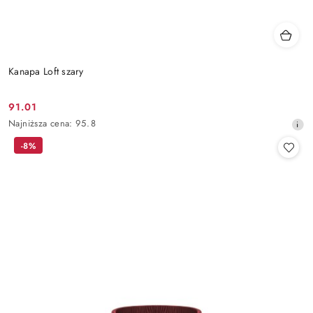
Kanapa Loft szary
91.01
Cena
Najniższa
Najniższa cena:
95.8
promocyjna:
cena
-8%
z
30
dni
przed
obniżką