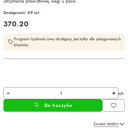
utrzymanie prawidłowej wagi u psów.
Dostępność:
49
szt.
cena:
370.20
Program lojalnościowy dostępny jest tylko dla zalogowanych
klientów.
Ilość
szt.
Do koszyka
Zostaw telefon