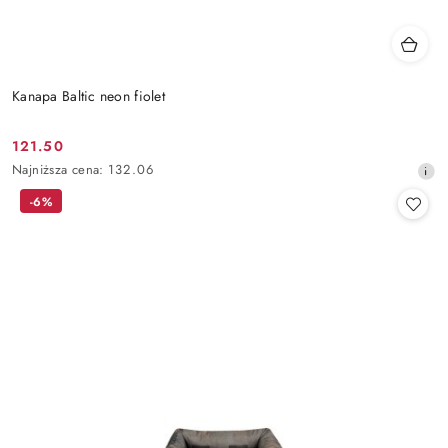
Kanapa Baltic neon fiolet
121.50
Cena
Najniższa
Najniższa cena:
132.06
promocyjna:
cena
-6%
z
30
dni
przed
obniżką