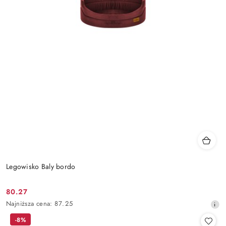
Legowisko Baly bordo
80.27
Cena
Najniższa
Najniższa cena:
87.25
promocyjna:
cena
-8%
z