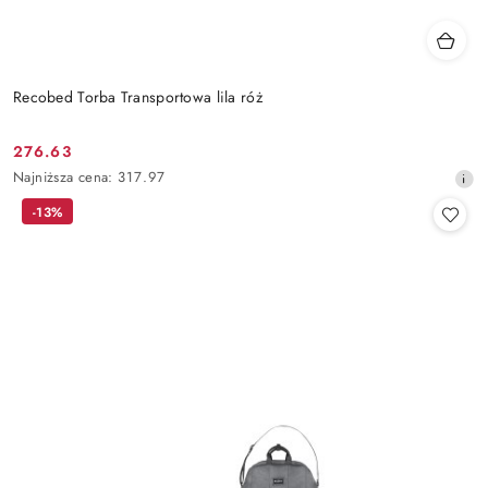
Recobed Torba Transportowa lila róż
276.63
Cena
Najniższa
Najniższa cena:
317.97
promocyjna:
cena
-13%
z
30
dni
przed
obniżką