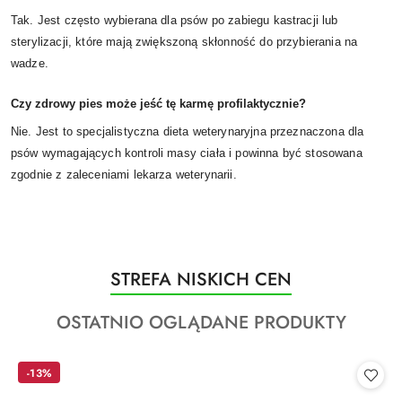
Tak. Jest często wybierana dla psów po zabiegu kastracji lub
sterylizacji, które mają zwiększoną skłonność do przybierania na
wadze.
Czy zdrowy pies może jeść tę karmę profilaktycznie?
Nie. Jest to specjalistyczna dieta weterynaryjna przeznaczona dla
psów wymagających kontroli masy ciała i powinna być stosowana
zgodnie z zaleceniami lekarza weterynarii.
Produkty
STREFA NISKICH CEN
Pomiń karuzelę produktów
o
Produkty
OSTATNIO OGLĄDANE PRODUKTY
statusie:
o
statusie:
-13%