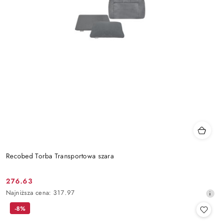
Recobed Torba Transportowa szara
276.63
Cena
Najniższa
Najniższa cena:
317.97
promocyjna:
cena
-8%
z
30