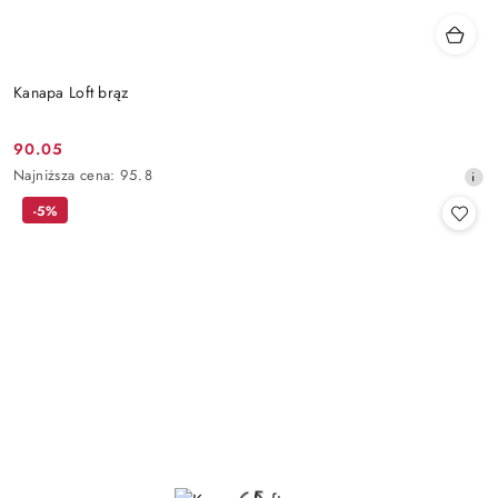
Kanapa Loft brąz
90.05
Cena
Najniższa
Najniższa cena:
95.8
promocyjna:
cena
-5%
z
30
dni
przed
obniżką