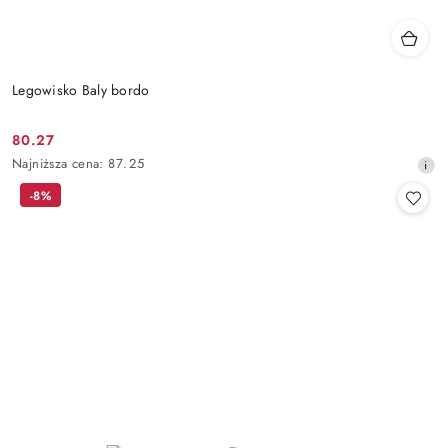
Legowisko Baly bordo
80.27
Cena
Najniższa
Najniższa cena:
87.25
promocyjna:
cena
-8%
z
30
dni
przed
obniżką