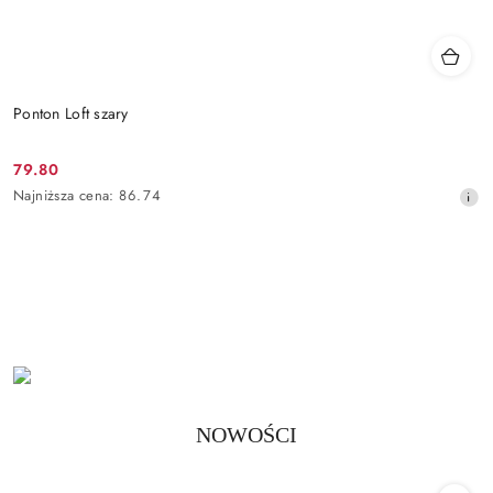
Ponton Loft szary
79.80
Cena
Najniższa
Najniższa cena:
86.74
promocyjna:
cena
z
30
dni
przed
obniżką
Produkty
NOWOŚCI
Pomiń karuzelę produktów
o
statusie: