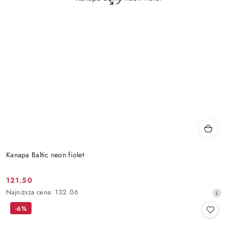
Kanapa Baltic neon fiolet
121.50
Cena
Najniższa
Najniższa cena:
132.06
promocyjna:
cena
-6%
z
30