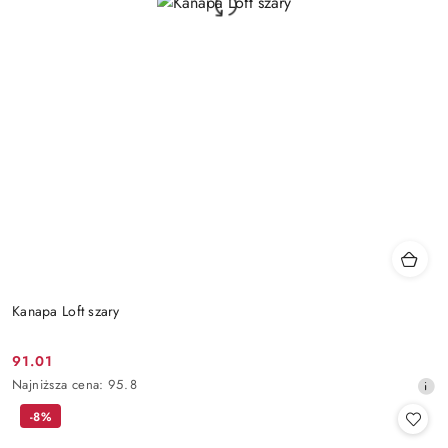
Kanapa Loft szary
91.01
Cena
Najniższa
Najniższa cena:
95.8
promocyjna:
cena
-8%
z
30