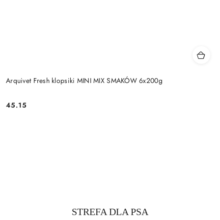
Arquivet Fresh klopsiki MINI MIX SMAKÓW 6x200g
45.15
Cena:
Produkty
STREFA DLA PSA
Pomiń karuzelę produktów