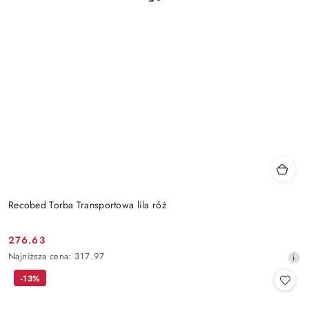
Recobed Torba Transportowa lila róż
276.63
Cena
Najniższa
Najniższa cena:
317.97
promocyjna:
cena
-13%
z
30
dni