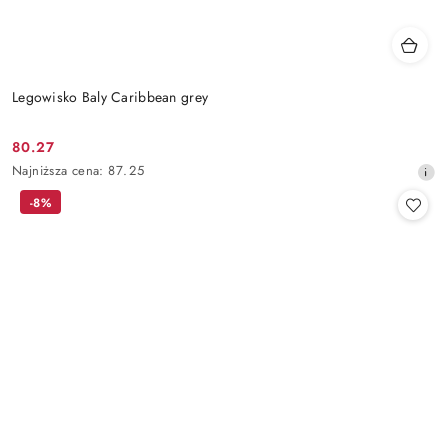
Legowisko Baly Caribbean grey
80.27
Cena
Najniższa
Najniższa cena:
87.25
promocyjna:
cena
-8%
z
30
dni
przed
obniżką