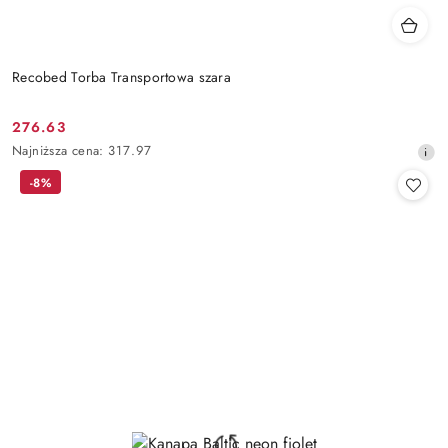
Recobed Torba Transportowa szara
276.63
Cena
Najniższa
Najniższa cena:
317.97
promocyjna:
cena
-8%
z
30
dni
przed
obniżką