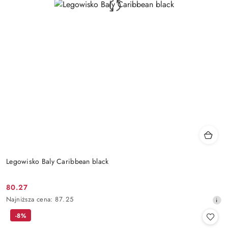
Legowisko Baly Caribbean black
80.27
Cena
Najniższa
Najniższa cena:
87.25
promocyjna:
cena
-8%
z
30