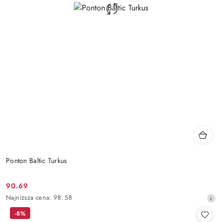
Ponton Baltic Turkus
90.69
Cena
Najniższa
Najniższa cena:
98.58
promocyjna:
cena
-8%
z