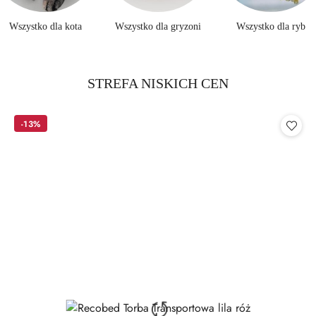
Wszystko dla kota
Wszystko dla gryzoni
Wszystko dla ryb
Produkty
STREFA NISKICH CEN
Pomiń karuzelę produktów
o
statusie:
-13%