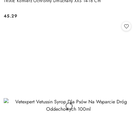
TRIXIE Kołnierz Ochronny Dmuchany XXS 14-18 Cm
45.29
Cena: