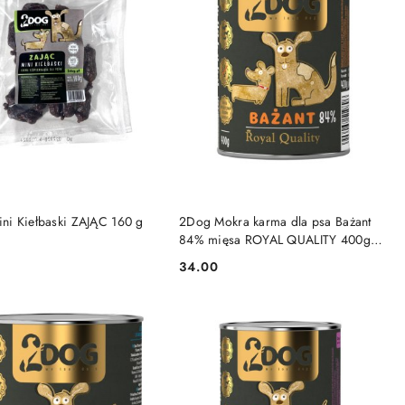
DO KOSZYKA
DO KOSZYKA
ni Kiełbaski ZAJĄC 160 g
2Dog Mokra karma dla psa Bażant
84% mięsa ROYAL QUALITY 400g
monoproteinowa
34.00
Cena: