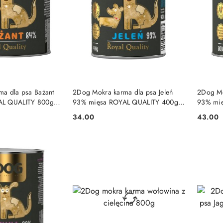
 KOSZYKA
DO KOSZYKA
a dla psa Bażant
2Dog Mokra karma dla psa Jeleń
2Dog Mo
AL QUALITY 800g
93% mięsa ROYAL QUALITY 400g
93% mi
a
monoproteinowa
monopr
34.00
43.00
Cena:
Cena: