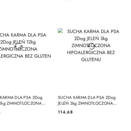
Cena:
LERGICZNA MONO
HIPOALERGICZNA MONOPR
DO KOSZYKA
DO KOSZYKA
KARMA DLA PSA 2Dog
SUCHA KARMA DLA PSA 2Dog
12kg ZIMNOTŁOCZONA
JELEŃ 3kg ZIMNOTŁOCZONA
ERGICZNA BEZ GLUTEN
HIPOALERGICZNA BEZ GLUTENU
8
114.68
Cena: