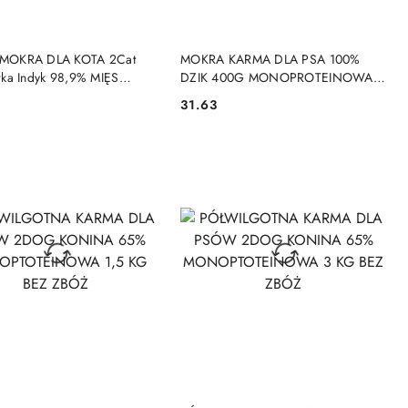
DO KOSZYKA
DO KOSZYKA
MOKRA DLA KOTA 2Cat
MOKRA KARMA DLA PSA 100%
rka Indyk 98,9% MIĘS
DZIK 400G MONOPROTEINOWA
M 400g BEZ ZBÓŻ
BEZZBOŻOWA HIPOALERGICZNA
31.63
Cena:
DO KOSZYKA
DO KOSZYKA