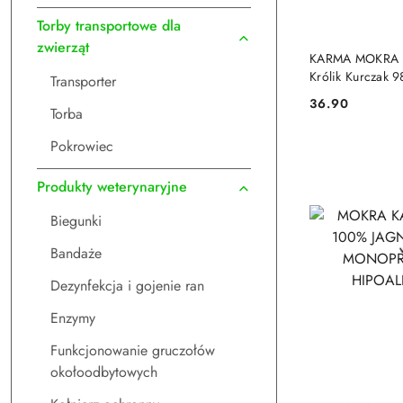
Torby transportowe dla
zwierząt
DO
KARMA MOKRA 
Królik Kurczak 
Transporter
PREMIUM 400g 
36.90
Cena:
Torba
Pokrowiec
Produkty weterynaryjne
Biegunki
Bandaże
Dezynfekcja i gojenie ran
Enzymy
Funkcjonowanie gruczołów
okołoodbytowych
DO