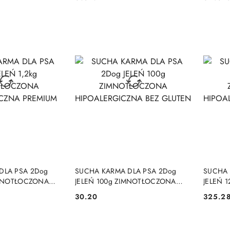
Cena:
Cena:
ZNA MONO
HIPOALERGICZNA
HIPOA
 KOSZYKA
DO KOSZYKA
DLA PSA 2Dog
SUCHA KARMA DLA PSA 2Dog
SUCHA 
IMNOTŁOCZONA
JELEŃ 100g ZIMNOTŁOCZONA
JELEŃ 
NA PREMIUM
HIPOALERGICZNA BEZ GLUTEN
HIPOAL
30.20
325.2
Cena:
Cena: