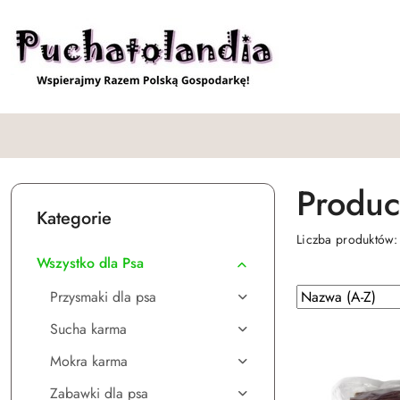
Przejdź do treści głównej
Przejdź do wyszukiwarki
Przejdź do moje konto
Przejdź do menu głównego
Przejdź do stopki
Produc
Kategorie
Liczba produktów
Wszystko dla Psa
Zastosowano
Sortuj
Przysmaki dla psa
według
sortowanie:
Sucha karma
Nazwa
(A-
Mokra karma
Z).
Zabawki dla psa