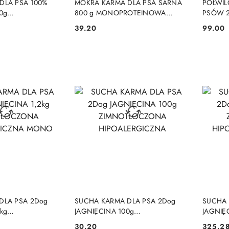
DLA PSA 100%
MOKRA KARMA DLA PSA SARNA
PÓŁWIL
0g
800 g MONOPROTEINOWA
PSÓW 
NOWA
HIPOALERGICZNA Z BŁONNIKIEM
MONOPT
39.20
99.00
Cena:
Cena:
NA
ZBÓŻ
 KOSZYKA
DO KOSZYKA
DLA PSA 2Dog
SUCHA KARMA DLA PSA 2Dog
SUCHA 
kg
JAGNIĘCINA 100g
JAGNIĘ
NA
ZIMNOTŁOCZONA
ZIMNO
30.20
325.2