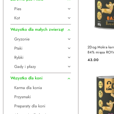
Pies
Kot
Wszystko dla małych zwierząt
Gryzonie
DO
2Dog Mokra karm
Ptaki
84% mięsa ROY
Rybki
monoproteinow
43.00
Cena:
Gady i płazy
Wszystko dla koni
Karma dla konia
Przysmaki
Preparaty dla koni