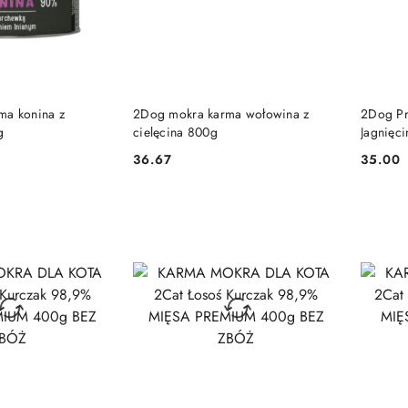
 KOSZYKA
DO KOSZYKA
ma konina z
2Dog mokra karma wołowina z
2Dog Pr
g
cielęcina 800g
Jagnięc
36.67
35.00
Cena:
Cena: