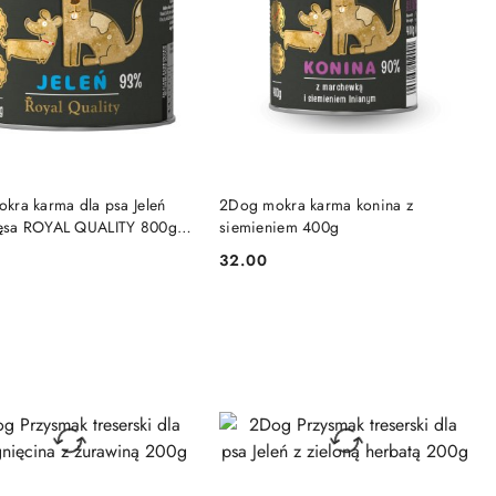
DO KOSZYKA
DO KOSZYKA
kra karma dla psa Jeleń
2Dog mokra karma konina z
ęsa ROYAL QUALITY 800g
siemieniem 400g
oteinowa
32.00
Cena: