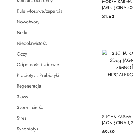
Kołnierz ochronny
MOKRA KARMA 
JAGNIĘCINA 40
Kule włosowe/zaparcia
MONOPROTEI
31.63
Cena:
HIPOALERGICZ
Nowotwory
Nerki
Niedokrwistość
Oczy
Odpornośc i zdrowie
Probiotyki, Prebiotyki
Regeneracja
Stawy
Skóra i sierść
DO
SUCHA KARMA 
Stres
JAGNIĘCINA 1,2
Synobiotyki
ZIMNOTŁOCZO
69.80