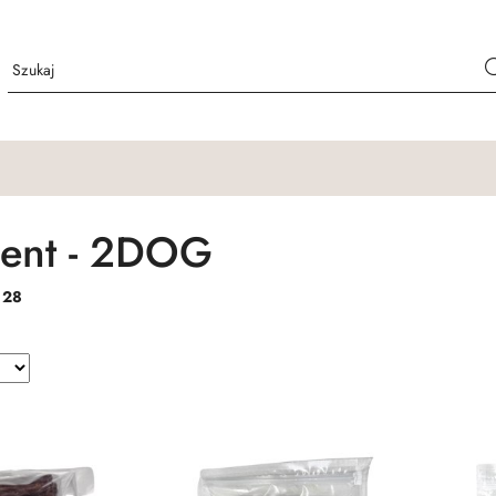
ent - 2DOG
:
28