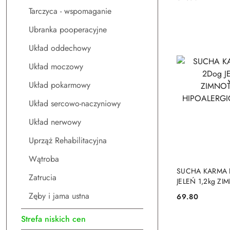
Cena:
HIPOALERGIC
Tarczyca - wspomaganie
Ubranka pooperacyjne
Układ oddechowy
Układ moczowy
Układ pokarmowy
Układ sercowo-naczyniowy
Układ nerwowy
Uprząż Rehabilitacyjna
Wątroba
DO
SUCHA KARMA 
Zatrucia
JELEŃ 1,2kg Z
HIPOALERGICZ
Zęby i jama ustna
69.80
Cena:
Strefa niskich cen