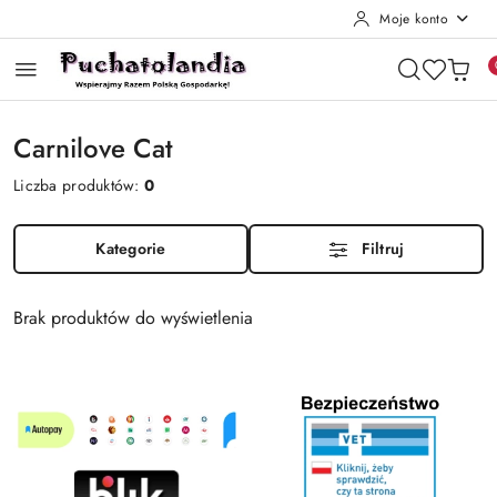
Moje konto
Przejdź do treści głównej
Przejdź do wyszukiwarki
Przejdź do moje konto
Przejdź do menu głównego
Przejdź do stopki
Carnilove Cat
Liczba produktów:
0
Kategorie
Filtruj
Brak produktów do wyświetlenia