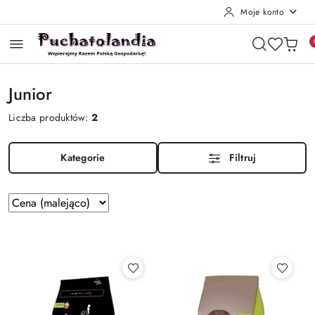
Moje konto
Przejdź do treści głównej
Przejdź do wyszukiwarki
Przejdź do moje konto
Przejdź do menu głównego
Przejdź do stopki
Junior
Liczba produktów:
2
Kategorie
Filtruj
Zastosowano
Sortuj
według
sortowanie:
Cena
(malejąco).