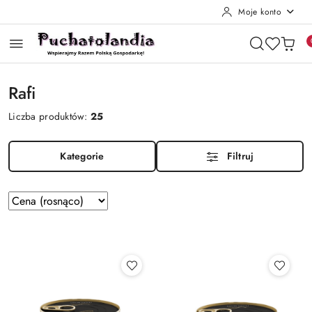
Moje konto
Przejdź do treści głównej
Przejdź do wyszukiwarki
Przejdź do moje konto
Przejdź do menu głównego
Przejdź do stopki
Rafi
Liczba produktów:
25
Kategorie
Filtruj
Zastosowano
Sortuj
według
sortowanie:
Cena
(rosnąco).