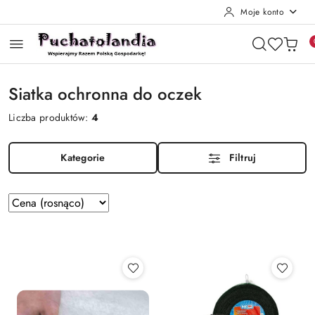
Moje konto
Przejdź do treści głównej
Przejdź do wyszukiwarki
Przejdź do moje konto
Przejdź do menu głównego
Przejdź do stopki
Siatka ochronna do oczek
Liczba produktów:
4
Kategorie
Filtruj
Zastosowano
Sortuj
według
sortowanie:
Cena
(rosnąco).