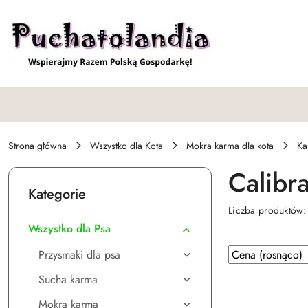
Przejdź do treści głównej
Przejdź do wyszukiwarki
Przejdź do moje konto
Przejdź do menu głównego
Przejdź do stopki
Strona główna
Wszystko dla Kota
Mokra karma dla kota
Ka
Calibr
Kategorie
Liczba produktów
Wszystko dla Psa
Zastosowano
Sortuj
Przysmaki dla psa
według
sortowanie:
Sucha karma
Cena
(rosnąco).
Mokra karma