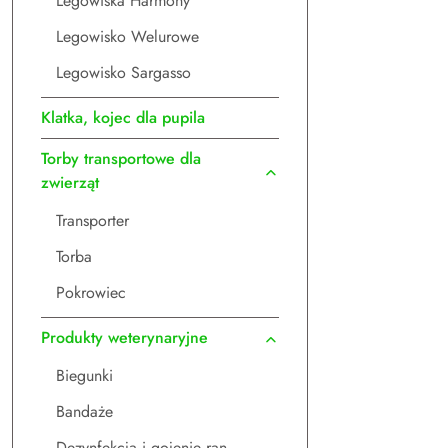
Legowiska Harmony
Legowisko Welurowe
Legowisko Sargasso
Klatka, kojec dla pupila
Torby transportowe dla
zwierząt
Transporter
Torba
Pokrowiec
Produkty weterynaryjne
Biegunki
Bandaże
Dezynfekcja i gojenie ran