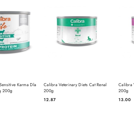
 KOSZYKA
DO KOSZYKA
 Sensitive Karma Dla
Calibra Veterinary Diets Cat Renal
Calibra 
ną 200g
200g
200g
12.87
13.00
Cena:
Cena: