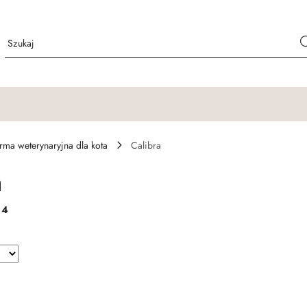
rma weterynaryjna dla kota
Calibra
a
:
4