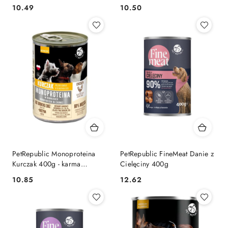
400g
W Delikatnym Sosie 400g
10.49
10.50
Cena:
Cena:
PetRepublic Monoproteina
PetRepublic FineMeat Danie z
Kurczak 400g - karma
Cielęciny 400g
monobiałkowa dla psów
10.85
12.62
Cena:
Cena: