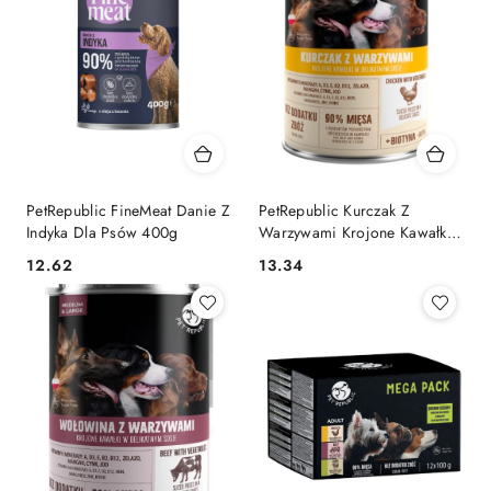
PetRepublic FineMeat Danie Z
PetRepublic Kurczak Z
Indyka Dla Psów 400g
Warzywami Krojone Kawałki
W Delikatnym Sosie 1250g
12.62
13.34
Cena:
Cena: