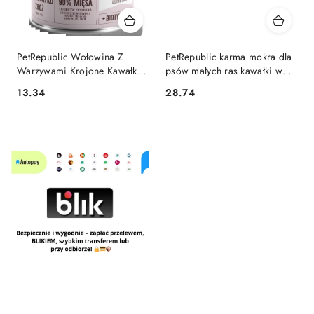
PetRepublic Wołowina Z
PetRepublic karma mokra dla
Warzywami Krojone Kawałki
psów małych ras kawałki w
W Delikatnym Sosie 1250g
delikatnym sosie MIX 3
13.34
28.74
Cena:
Cena:
smaków 12x100g