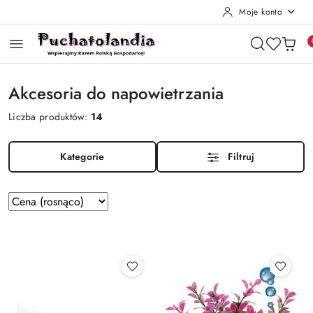
Moje konto
Przejdź do treści głównej
Przejdź do wyszukiwarki
Przejdź do moje konto
Przejdź do menu głównego
Przejdź do stopki
Akcesoria do napowietrzania
Liczba produktów:
14
Kategorie
Filtruj
Zastosowano
Sortuj
według
sortowanie:
Cena
(rosnąco).