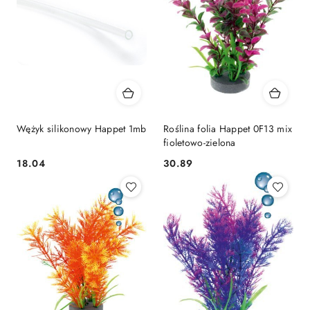
Wężyk silikonowy Happet 1mb
Roślina folia Happet 0F13 mix
fioletowo-zielona
18.04
30.89
Cena:
Cena: