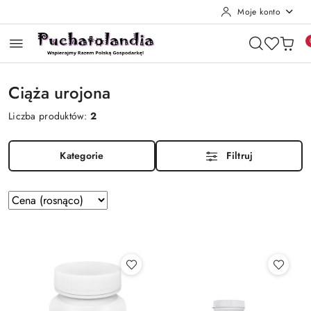
Moje konto
Przejdź do treści głównej
Przejdź do wyszukiwarki
Przejdź do moje konto
Przejdź do menu głównego
Przejdź do stopki
Ciąża urojona
Liczba produktów:
2
Kategorie
Filtruj
Zastosowano
Sortuj
według
sortowanie:
Cena
(rosnąco).