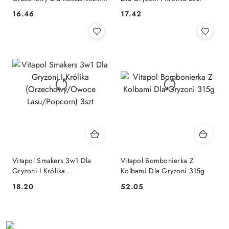
2szt
16.46
17.42
Cena:
Cena:
Vitapol Smakers 3w1 Dla
Vitapol Bombonierka Z
Gryzoni I Królika
Kolbami Dla Gryzoni 315g
(Orzechowy/Owoce
18.20
52.05
Cena:
Cena:
Lasu/Popcorn) 3szt