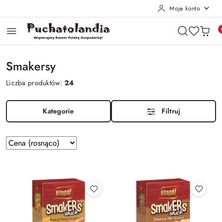
Moje konto
Przejdź do treści głównej
Przejdź do wyszukiwarki
Przejdź do moje konto
Przejdź do menu głównego
Przejdź do stopki
Smakersy
Liczba produktów:
24
Kategorie
Filtruj
Zastosowano
Sortuj
według
sortowanie:
Cena
(rosnąco).