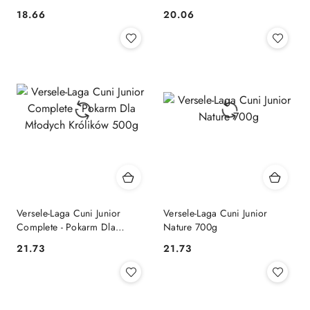
Marchewką Dla Królików I
18.66
20.06
Cena:
Cena:
Gryzoni 50g
Versele-Laga Cuni Junior
Versele-Laga Cuni Junior
Complete - Pokarm Dla
Nature 700g
Młodych Królików 500g
21.73
21.73
Cena:
Cena: