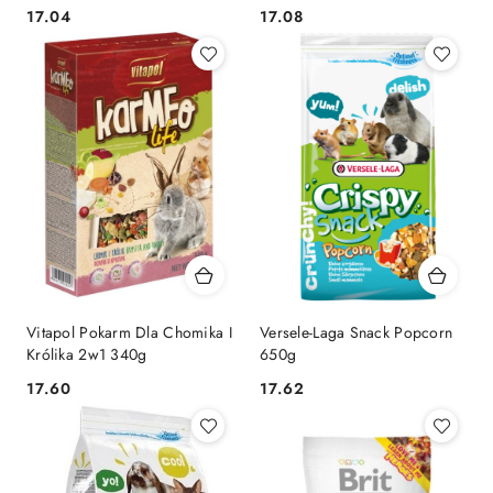
85g
17.04
17.08
Cena:
Cena:
Vitapol Pokarm Dla Chomika I
Versele-Laga Snack Popcorn
Królika 2w1 340g
650g
17.60
17.62
Cena:
Cena: