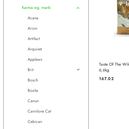
Karma wg. marki
Acana
Arion
Artifact
Arquivet
Applaws
DO
Taste Of The Wi
Brit
6,6kg
167.02
Bosch
Cena:
Bozita
Canun
Carnilove Cat
Cebican