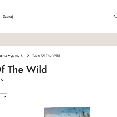
arma wg. marki
Taste Of The Wild
Of The Wild
:
5