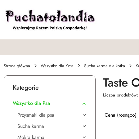
Przejdź do treści głównej
Przejdź do wyszukiwarki
Przejdź do moje konto
Przejdź do menu głównego
Przejdź do stopki
Strona główna
Wszystko dla Kota
Sucha karma dla kotka
K
Taste 
Kategorie
Liczba produktów
Wszystko dla Psa
Zastosowano
Sortuj
Przysmaki dla psa
według
sortowanie:
Sucha karma
Cena
(rosnąco).
Mokra karma