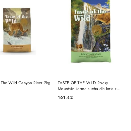
DO KOSZYKA
DO KOSZYKA
f The Wild Canyon River 2kg
TASTE OF THE WILD Rocky
Mountain karma sucha dla kota z
pieczonym jeleniem i wędzonym
161.42
Cena:
łososiem, bezzbożowa