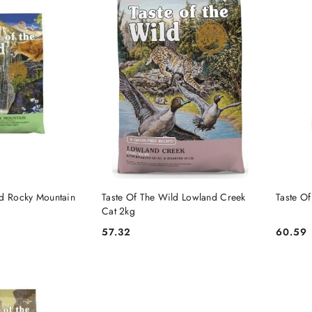
 KOSZYKA
DO KOSZYKA
ld Rocky Mountain
Taste Of The Wild Lowland Creek
Taste O
Cat 2kg
57.32
60.59
Cena:
Cena: