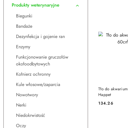
Produkty weterynaryjne
Biegunki
Bandaże
Dezynfekcja i gojenie ran
Enzymy
Funkcjonowanie gruczołów
okołoodbytowych
Kołnierz ochronny
Kule włosowe/zaparcia
DO
Tło do akwarium
Nowotwory
Happet
134.26
Nerki
Cena:
Niedokrwistość
Oczy