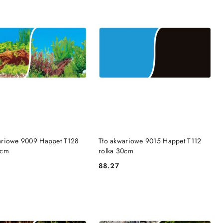
DO KOSZYKA
DO KOSZYKA
ariowe 9009 Happet T128
Tło akwariowe 9015 Happet T112
0cm
rolka 30cm
88.27
Cena: