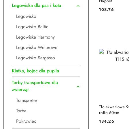
Happet
Legowiska dla psa i kota
108.76
Cena:
Legowisko
Legowisko Baltic
Legowiska Harmony
Legowisko Welurowe
Legowisko Sargasso
Klatka, kojec dla pupila
Torby transportowe dla
zwierząt
Transporter
DO
Tło akwariowe 9
Torba
rolka 60cm
Pokrowiec
134.26
Cena: