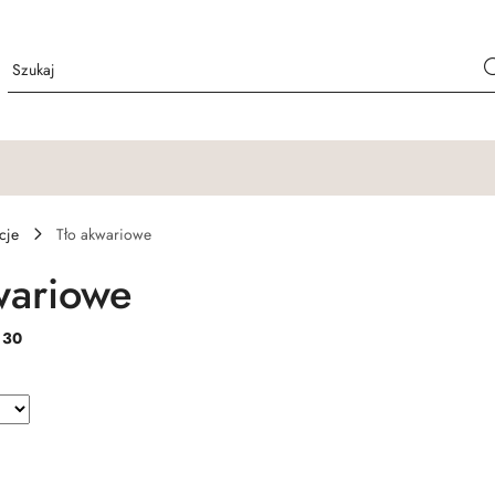
cje
Tło akwariowe
wariowe
:
30