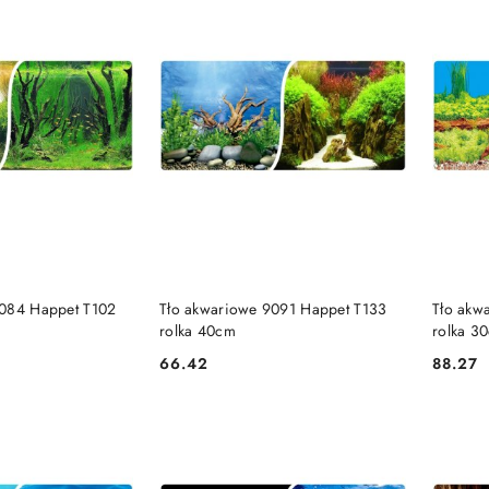
 KOSZYKA
DO KOSZYKA
9084 Happet T102
Tło akwariowe 9091 Happet T133
Tło akw
rolka 40cm
rolka 3
66.42
88.27
Cena:
Cena: