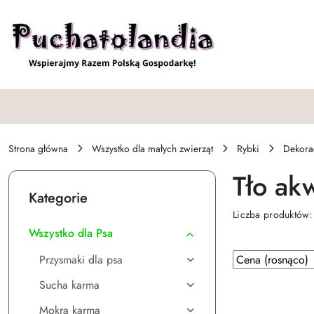
Przejdź do treści głównej
Przejdź do wyszukiwarki
Przejdź do moje konto
Przejdź do menu głównego
Przejdź do stopki
Strona główna
Wszystko dla małych zwierząt
Rybki
Dekora
Tło ak
Kategorie
Liczba produktów
Wszystko dla Psa
Zastosowano
Sortuj
Przysmaki dla psa
według
sortowanie:
Sucha karma
Cena
(rosnąco).
Mokra karma