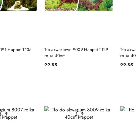
 KOSZYKA
DO KOSZYKA
9091 Happet T135
Tło akwariowe 9009 Happet T129
Tło akw
rolka 40cm
rolka 4
99.85
99.85
Cena:
Cena: