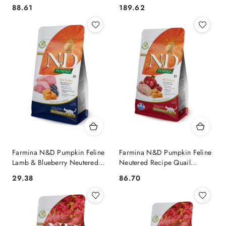
Pumpkin&Cantaloupe Melon
Recipe 5kg
88.61
189.62
Cena:
Cena:
Recipe 1,5kg
Farmina N&D Pumpkin Feline
Farmina N&D Pumpkin Feline
Lamb & Blueberry Neutered
Neutered Recipe Quail
Adult 300g
Pumpkin&Pomegranate 1,5kg
29.38
86.70
Cena:
Cena: