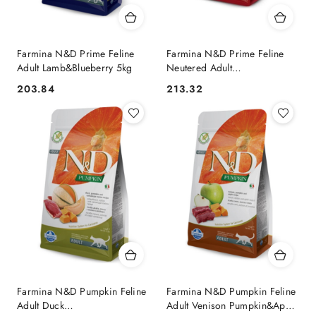
Farmina N&D Prime Feline
Farmina N&D Prime Feline
Adult Lamb&Blueberry 5kg
Neutered Adult
Chicken&Pomegranate 5kg
203.84
213.32
Cena:
Cena:
Farmina N&D Pumpkin Feline
Farmina N&D Pumpkin Feline
Adult Duck
Adult Venison Pumpkin&Apple