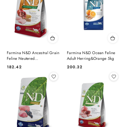
Farmina N&D Ancestral Grain
Farmina N&D Ocean Feline
Feline Neutered
Adult Herring&Orange 5kg
Chicken&Pomegranate 5kg
182.42
200.32
Cena:
Cena: