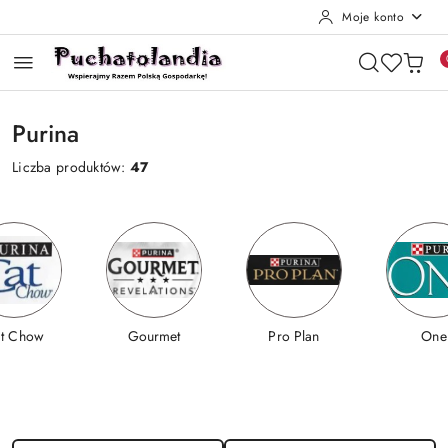
Moje konto
Przejdź do treści głównej
Przejdź do wyszukiwarki
Przejdź do moje konto
Przejdź do menu głównego
Przejdź do stopki
Purina
Liczba produktów:
47
t Chow
Gourmet
Pro Plan
One