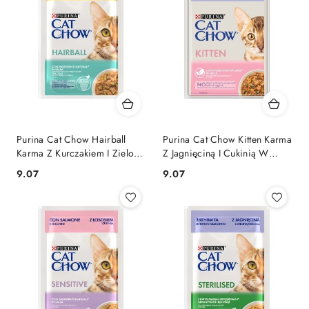
Purina Cat Chow Hairball
Purina Cat Chow Kitten Karma
Karma Z Kurczakiem I Zieloną
Z Jagnięciną I Cukinią W
Fasolką W Sosie 85g
Sosie 85g
9.07
9.07
Cena:
Cena: