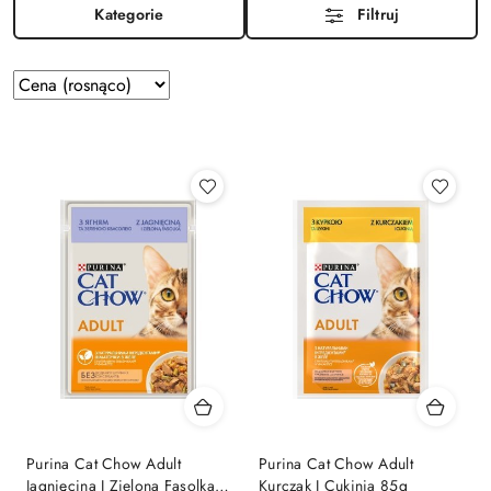
Kategorie
Filtruj
Zastosowano
Sortuj
według
sortowanie:
Cena
(rosnąco).
Purina Cat Chow Adult
Purina Cat Chow Adult
Jagnięcina I Zielona Fasolka
Kurczak I Cukinia 85g