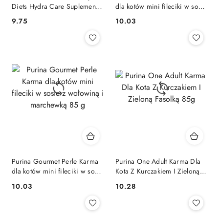
Diets Hydra Care Suplement
dla kotów mini fileciki w sosie
Nawadniający Dla Kota 75g
z kurczakiem 85 g
9.75
10.03
Cena:
Cena:
Purina Gourmet Perle Karma
Purina One Adult Karma Dla
dla kotów mini fileciki w sosie
Kota Z Kurczakiem I Zieloną
z wołowiną i marchewką 85 g
Fasolką 85g
10.03
10.28
Cena:
Cena: