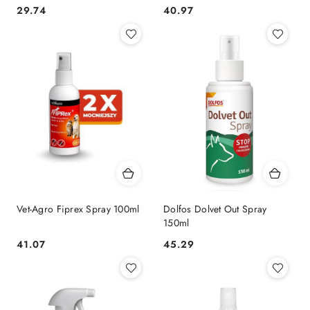
Pcheł W Otoczeniu Zwierząt
29.74
40.97
Cena:
Cena:
250ml
Vet-Agro Fiprex Spray 100ml
Dolfos Dolvet Out Spray
150ml
41.07
45.29
Cena:
Cena: