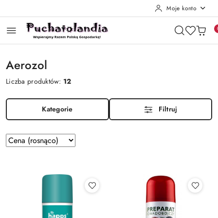
Moje konto
Przejdź do treści głównej
Przejdź do wyszukiwarki
Przejdź do moje konto
Przejdź do menu głównego
Przejdź do stopki
Aerozol
Liczba produktów:
12
Kategorie
Filtruj
Zastosowano
Sortuj
według
sortowanie:
Cena
(rosnąco).