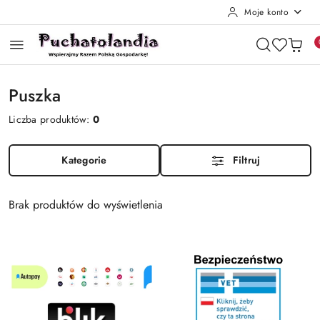
Moje konto
Przejdź do treści głównej
Przejdź do wyszukiwarki
Przejdź do moje konto
Przejdź do menu głównego
Przejdź do stopki
Puszka
Liczba produktów:
0
Kategorie
Filtruj
Brak produktów do wyświetlenia