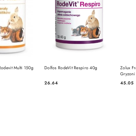
 KOSZYKA
DO KOSZYKA
odevit Multi 150g
Dolfos RodeVit Respiro 40g
Zolux F
Gryzoni
26.64
45.05
Cena:
Cena: