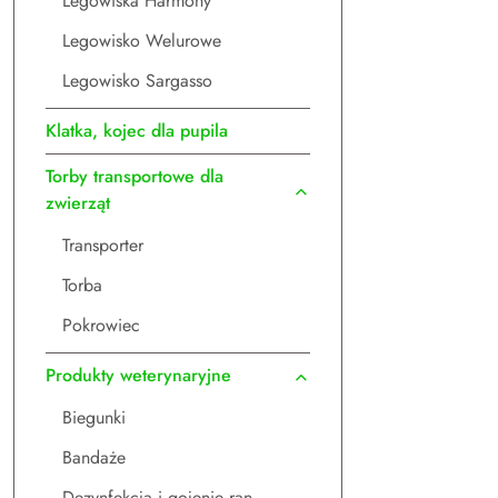
Legowiska Harmony
Legowisko Welurowe
Legowisko Sargasso
Klatka, kojec dla pupila
Torby transportowe dla
zwierząt
Transporter
Torba
Pokrowiec
Produkty weterynaryjne
Biegunki
Bandaże
Dezynfekcja i gojenie ran