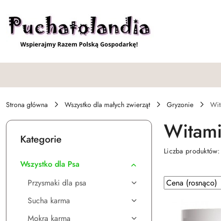
Przejdź do treści głównej
Przejdź do wyszukiwarki
Przejdź do moje konto
Przejdź do menu głównego
Przejdź do stopki
Strona główna
Wszystko dla małych zwierząt
Gryzonie
Wit
Witam
Kategorie
Liczba produktów
Wszystko dla Psa
Zastosowano
Sortuj
Przysmaki dla psa
według
sortowanie:
Sucha karma
Cena
(rosnąco).
Mokra karma