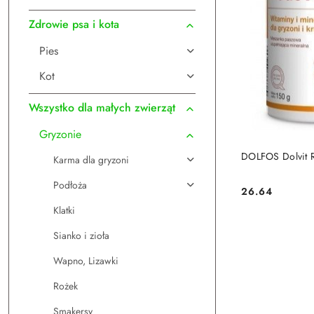
Zdrowie psa i kota
Pies
Kot
Wszystko dla małych zwierząt
Gryzonie
DO
DOLFOS Dolvit R
Karma dla gryzoni
Podłoża
26.64
Cena:
Klatki
Sianko i zioła
Wapno, Lizawki
Rożek
Smakersy