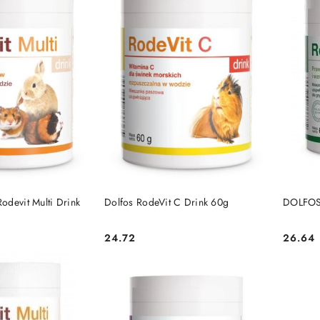
 KOSZYKA
DO KOSZYKA
odevit Multi Drink
Dolfos RodeVit C Drink 60g
DOLFOS 
24.72
26.64
Cena:
Cena: