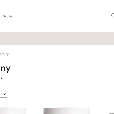
aminy
iny
:
7