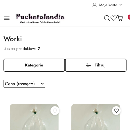
Moje konto
Przejdź do treści głównej
Przejdź do wyszukiwarki
Przejdź do moje konto
Przejdź do menu głównego
Przejdź do stopki
Worki
Liczba produktów:
7
Kategorie
Filtruj
Zastosowano
Sortuj
według
sortowanie:
Cena
(rosnąco).