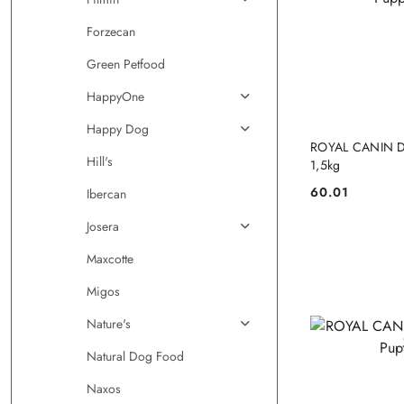
Forzecan
Green Petfood
HappyOne
Happy Dog
DO
ROYAL CANIN D
Hill's
1,5kg
60.01
Ibercan
Cena:
Josera
Maxcotte
Migos
Nature's
Natural Dog Food
Naxos