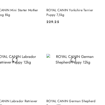
DO KOSZYKA
DO KOSZYKA
ANIN Mini Starter Mother
ROYAL CANIN Yorkshire Terrier
og 8kg
Puppy 7,5kg
9
229.25
Cena:
DO KOSZYKA
DO KOSZYKA
ANIN Labrador Retriever
ROYAL CANIN German Shepherd